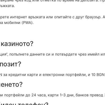
ръжката.
рете интернет връзката или опитайте с друг браузър. 
за мобилни (PWA).
 казиното?
ция“, попълнете данните си и потвърдете чрез имейл и
позит?
 за кредитни карти и електронни портфейли, и 10 BGN
ленето?
 портфейли до 24 часа, карти 1–3 дни, банков превод 
билен телефон?