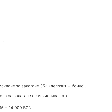
я.
скване за залагане 35× (депозит + бонус).
то за залагане се изчислява като
35 = 14 000 BGN.