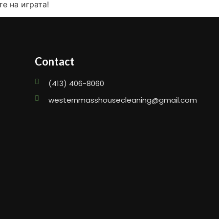
е на играта!
Contact
(413) 406-8060
westernmasshousecleaning@gmail.com