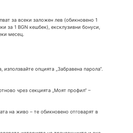
пват за всеки заложен лев (обикновено 1
чки за 1 BGN кешбек), ексклузивни бонуси,
еки месец.
, използвайте опцията „Забравена парола“.
 отново чрез секцията „Моят профил“ –
ата на живо – те обикновено отговарят в
роверете историята на транзакциите и ако