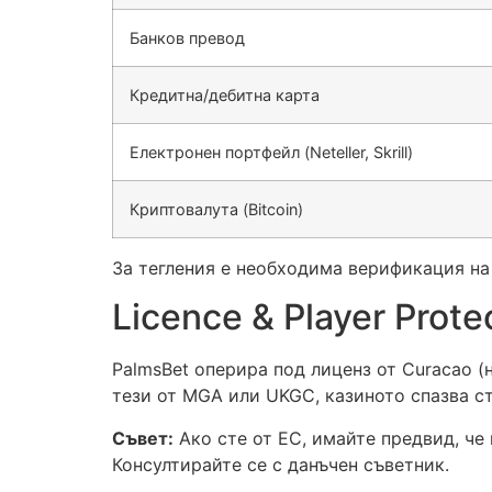
Банков превод
Кредитна/дебитна карта
Електронен портфейл (Neteller, Skrill)
Криптовалута (Bitcoin)
За тегления е необходима верификация на
Licence & Player Prote
PalmsBet оперира под лиценз от Curacao (
тези от MGA или UKGC, казиното спазва ст
Съвет:
Ако сте от ЕС, имайте предвид, че
Консултирайте се с данъчен съветник.