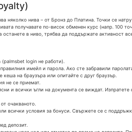
oyalty)
ва няколко нива – от Бронз до Платина. Точки се натру
нивата получавате по-висок обменен курс (напр. 100 то
а останете в ниво, трябва да поддържате активност вс
(palmsbet login не работи).
правилния имейл и парола. Ако сте забравили паролата
 кеша на браузъра или опитайте с друг браузър.
я не се приемат.
ясни и всички ъгли на документа се виждат. Изпратете
 от очакваното.
ли всички условия за бонуси. Свържете се с поддръжк
ед депозит.
виране чрез код или отметка по време на депозита. П