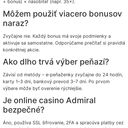
+ bonus) × násobiteľ (napr. 35×).
Môžem použiť viacero bonusov
naraz?
Zvyčajne nie. Každý bonus má svoje podmienky a
aktivuje sa samostatne. Odporúčame prečítať si pravidlá
konkrétnej akcie.
Ako dlho trvá výber peňazí?
Závisí od metódy – e‑peňaženky zvyčajne do 24 hodín,
karty 1–3 dni, bankový prevod 3–7 dní. Po prvom
výbere môže byť overenie rýchlejšie.
Je online casino Admiral
bezpečné?
Áno, používa SSL šifrovanie, 2FA a spracúva platby cez