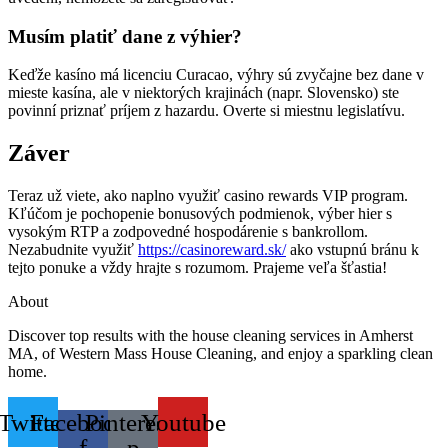
Musím platiť dane z výhier?
Keďže kasíno má licenciu Curacao, výhry sú zvyčajne bez dane v
mieste kasína, ale v niektorých krajinách (napr. Slovensko) ste
povinní priznať príjem z hazardu. Overte si miestnu legislatívu.
Záver
Teraz už viete, ako naplno využiť casino rewards VIP program.
Kľúčom je pochopenie bonusových podmienok, výber hier s
vysokým RTP a zodpovedné hospodárenie s bankrollom.
Nezabudnite využiť
https://casinoreward.sk/
ako vstupnú bránu k
tejto ponuke a vždy hrajte s rozumom. Prajeme veľa šťastia!
About
Discover top results with the house cleaning services in Amherst
MA, of Western Mass House Cleaning, and enjoy a sparkling clean
home.
Twitter
Facebook-
Pinterest-
Youtube
f
p