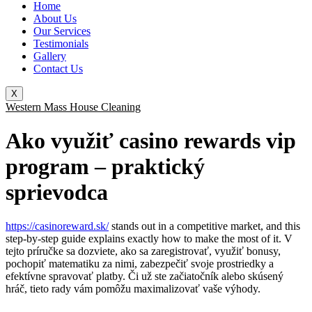
Home
About Us
Our Services
Testimonials
Gallery
Contact Us
X
Western Mass House Cleaning
Ako využiť casino rewards vip
program – praktický
sprievodca
https://casinoreward.sk/
stands out in a competitive market, and this
step-by-step guide explains exactly how to make the most of it. V
tejto príručke sa dozviete, ako sa zaregistrovať, využiť bonusy,
pochopiť matematiku za nimi, zabezpečiť svoje prostriedky a
efektívne spravovať platby. Či už ste začiatočník alebo skúsený
hráč, tieto rady vám pomôžu maximalizovať vaše výhody.