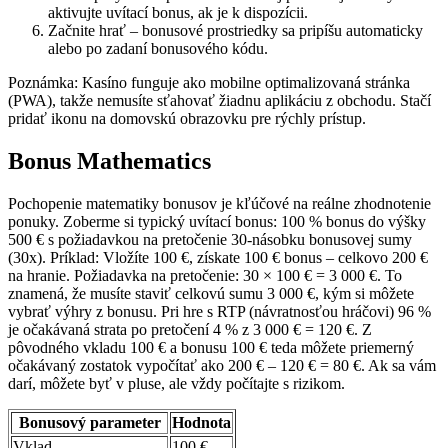
aktivujte uvítací bonus, ak je k dispozícii.
Začnite hrať – bonusové prostriedky sa pripíšu automaticky
alebo po zadaní bonusového kódu.
Poznámka: Kasíno funguje ako mobilne optimalizovaná stránka
(PWA), takže nemusíte sťahovať žiadnu aplikáciu z obchodu. Stačí
pridať ikonu na domovskú obrazovku pre rýchly prístup.
Bonus Mathematics
Pochopenie matematiky bonusov je kľúčové na reálne zhodnotenie
ponuky. Zoberme si typický uvítací bonus: 100 % bonus do výšky
500 € s požiadavkou na pretočenie 30-násobku bonusovej sumy
(30x). Príklad: Vložíte 100 €, získate 100 € bonus – celkovo 200 €
na hranie. Požiadavka na pretočenie: 30 × 100 € = 3 000 €. To
znamená, že musíte staviť celkovú sumu 3 000 €, kým si môžete
vybrať výhry z bonusu. Pri hre s RTP (návratnosťou hráčovi) 96 %
je očakávaná strata po pretočení 4 % z 3 000 € = 120 €. Z
pôvodného vkladu 100 € a bonusu 100 € teda môžete priemerný
očakávaný zostatok vypočítať ako 200 € – 120 € = 80 €. Ak sa vám
darí, môžete byť v pluse, ale vždy počítajte s rizikom.
Bonusový parameter
Hodnota
Vklad
100 €