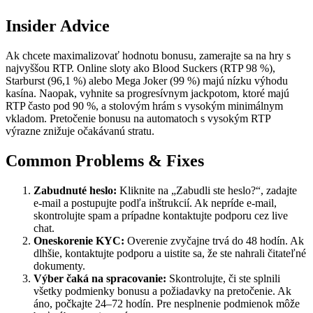
Insider Advice
Ak chcete maximalizovať hodnotu bonusu, zamerajte sa na hry s
najvyššou RTP. Online sloty ako Blood Suckers (RTP 98 %),
Starburst (96,1 %) alebo Mega Joker (99 %) majú nízku výhodu
kasína. Naopak, vyhnite sa progresívnym jackpotom, ktoré majú
RTP často pod 90 %, a stolovým hrám s vysokým minimálnym
vkladom. Pretočenie bonusu na automatoch s vysokým RTP
výrazne znižuje očakávanú stratu.
Common Problems & Fixes
Zabudnuté heslo:
Kliknite na „Zabudli ste heslo?“, zadajte
e-mail a postupujte podľa inštrukcií. Ak nepríde e-mail,
skontrolujte spam a prípadne kontaktujte podporu cez live
chat.
Oneskorenie KYC:
Overenie zvyčajne trvá do 48 hodín. Ak
dlhšie, kontaktujte podporu a uistite sa, že ste nahrali čitateľné
dokumenty.
Výber čaká na spracovanie:
Skontrolujte, či ste splnili
všetky podmienky bonusu a požiadavky na pretočenie. Ak
áno, počkajte 24–72 hodín. Pre nesplnenie podmienok môže