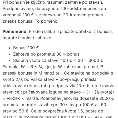
Pri bonusih je ključno razumeti zahteve po stavah.
Predpostavimo, da prejmete 100-odstotni bonus do
vrednosti 100 € z zahtevo po 30-kratnem prometu
zneska bonusa. To pomeni:
Pomembno:
Preden lahko izplačate dobitke iz bonusa,
morate izpolniti zahtevo.
Bonus: 100 €
Zahteva po prometu: 30 × bonus
Skupna vsota za stave: 100 € × 30 = 3000 €
Formula:
W = B × M
, kjer je W zahtevani promet, B
znesek bonusa in M množitelj. Če stavite na dogodek s
kvoto 2,0, bo vsaka stava v povprečju prinesla
pričakovani donos (ob predpostavki 10-odstotne marže
stavnice): pričakovana izguba na stavo = (1 – (1/kvota))
× vložek × marža. Poenostavljeno: da dosežete 3000 €
prometa, morate staviti npr. 30 stav po 100 € ali 60
stav po 50 €. Če je povprečna kvota 1,5, boste ob
marži 5 % izgubili približno (3000 × 0,05) = 150 €, kar