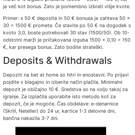
je več kot bonus. Zato je pomembno izbrati višje kvote.
Primer: s 50 € depozita in 50 € bonusa je zahteva 50 ×
30 = 1500 € prometa. Če stavite po 50 € na dogodek s
kvoto 3,0, boste potrebovali 30 stav (1500/50). Ob 10-
odstotni marži je pričakovana izguba 1500 × 0,10 = 150
€, kar presega bonus. Zato bodite strateški.
Deposits & Withdrawals
Depoziti na bet at home so hitri in enostavni. Po prijavi
pojdite v blagajno in izberite način plačila. Minimalni
depozit je običajno 10 €. Sredstva so na voljo takoj za
igranje. Za izplačila uporabite isto metodo kot za
depozit, če je mogoče. Čas obdelave: e-denarnice
(Skrill, Neteller) do 24 ur, kartice 1-3 delovne dni,
bančna nakazila 3-7 dni.