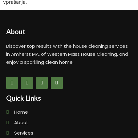
vprašanja.
About
Discover top results with the house cleaning services
in Amherst MA, of Western Mass House Cleaning, and
enjoy a sparkling clean home.
Quick Links
Home
About
Services