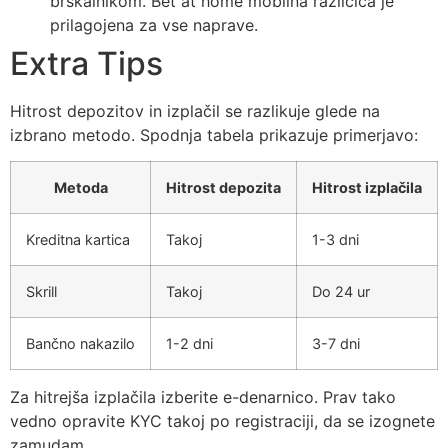
brskalnikom. Bet at home mobilna različica je
prilagojena za vse naprave.
Extra Tips
Hitrost depozitov in izplačil se razlikuje glede na
izbrano metodo. Spodnja tabela prikazuje primerjavo:
Metoda
Hitrost depozita
Hitrost izplačila
Kreditna kartica
Takoj
1-3 dni
Skrill
Takoj
Do 24 ur
Bančno nakazilo
1-2 dni
3-7 dni
Za hitrejša izplačila izberite e-denarnico. Prav tako
vedno opravite KYC takoj po registraciji, da se izognete
zamudam.