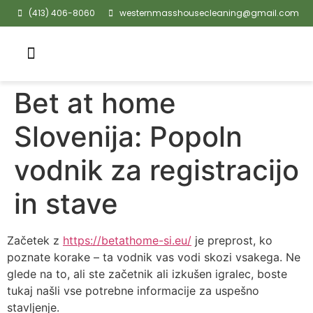
(413) 406-8060
westernmasshousecleaning@gmail.com
Bet at home
Slovenija: Popoln
vodnik za registracijo
in stave
Začetek z
https://betathome-si.eu/
je preprost, ko
poznate korake – ta vodnik vas vodi skozi vsakega. Ne
glede na to, ali ste začetnik ali izkušen igralec, boste
tukaj našli vse potrebne informacije za uspešno
stavljenje.