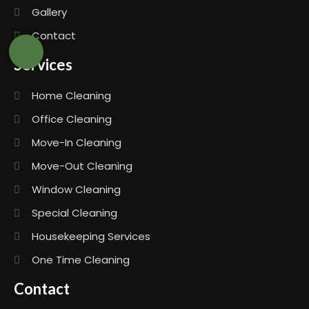
Gallery
Contact
Services
Home Cleaning
Office Cleaning
Move-In Cleaning
Move-Out Cleaning
Window Cleaning
Special Cleaning
Housekeeping Services
One Time Cleaning
Contact