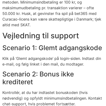
metoden. Minimumsindbetaling er 100 kr, og
maksimumudbetaling pr. transaktion varierer – ofte
50.000 kr. Husk, at gevinster fra spil på bet365 med
Curacao-licens kan være skattepligtige i Danmark; tjek
altid med SKAT.
Vejledning til support
Scenario 1: Glemt adgangskode
Klik på ‘Glemt adgangskode’ på login-siden. Indtast din
e-mail, og følg linket i den mail, du modtager.
Scenario 2: Bonus ikke
krediteret
Kontrollér, at du har indtastet bonuskoden (hvis
nødvendig) og opfyldt minimumsindbetalingen. Kontakt
chat-support, hvis problemet fortsætter.