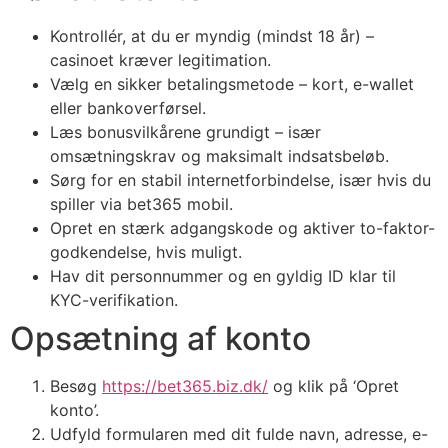
Kontrollér, at du er myndig (mindst 18 år) –
casinoet kræver legitimation.
Vælg en sikker betalingsmetode – kort, e-wallet
eller bankoverførsel.
Læs bonusvilkårene grundigt – især
omsætningskrav og maksimalt indsatsbeløb.
Sørg for en stabil internetforbindelse, især hvis du
spiller via bet365 mobil.
Opret en stærk adgangskode og aktiver to-faktor-
godkendelse, hvis muligt.
Hav dit personnummer og en gyldig ID klar til
KYC-verifikation.
Opsætning af konto
Besøg
https://bet365.biz.dk/
og klik på ‘Opret
konto’.
Udfyld formularen med dit fulde navn, adresse, e-