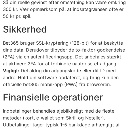
Så din reelle gevinst efter omsætning kan være omkring
300 kr. Vær opmærksom på, at indsatsgrænsen ofte er
50 kr pr. spil.
Sikkerhed
Bet365 bruger SSL-kryptering (128-bit) for at beskytte
dine data. Derudover tilbyder de to-faktor-godkendelse
(2FA) via en autentificeringsapp. Det anbefales stærkt
at aktivere 2FA for at forhindre uautoriseret adgang.
Vigtigt:
Del aldrig din adgangskode eller dit ID med
andre. Hold din software opdateret, og brug kun den
officielle bet365 mobil-app (PWA) fra browseren.
Finansielle operationer
Indbetalinger behandles øjeblikkeligt med de fleste
metoder (kort, e-wallet som Skrill og Neteller).
Udbetalinger tager typisk 1-5 bankdage afhængigt af