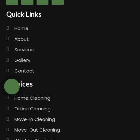
Quick Links
Home
About
Services
Gallery
Contact
Services
Home Cleaning
Office Cleaning
Move-In Cleaning
Move-Out Cleaning