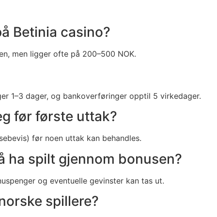
å Betinia casino?
en, men ligger ofte på 200–500 NOK.
ger 1–3 dager, og bankoverføringer opptil 5 virkedager.
g før første uttak?
sebevis) før noen uttak kan behandles.
 å ha spilt gjennom bonusen?
uspenger og eventuelle gevinster kan tas ut.
 norske spillere?