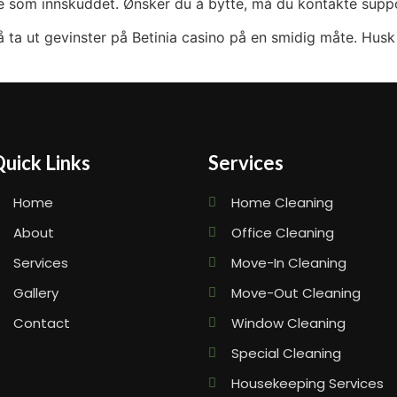
 som innskuddet. Ønsker du å bytte, må du kontakte suppo
 ta ut gevinster på Betinia casino på en smidig måte. Husk a
uick Links
Services
Home
Home Cleaning
About
Office Cleaning
Services
Move-In Cleaning
Gallery
Move-Out Cleaning
Contact
Window Cleaning
Special Cleaning
Housekeeping Services