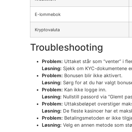
E-lommebok
Kryptovaluta
Troubleshooting
Problem:
Uttaket står som “venter” i fle
Løsning:
Sjekk om KYC-dokumentene er go
Problem:
Bonusen blir ikke aktivert.
Løsning:
Sørg for at du har valgt bonus
Problem:
Kan ikke logge inn.
Løsning:
Nullstill passord via “Glemt pas
Problem:
Uttaksbeløpet overstiger mak
Løsning:
De fleste kasinoer har et maksb
Problem:
Betalingsmetoden er ikke tilgj
Løsning:
Velg en annen metode som støtt