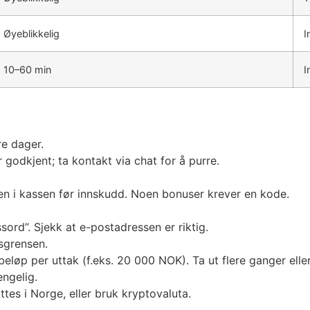
Øyeblikkelig
I
10–60 min
I
re dager.
dkjent; ta kontakt via chat for å purre.
en i kassen før innskudd. Noen bonuser krever en kode.
sord”. Sjekk at e-postadressen er riktig.
sgrensen.
eløp per uttak (f.eks. 20 000 NOK). Ta ut flere ganger elle
engelig.
es i Norge, eller bruk kryptovaluta.