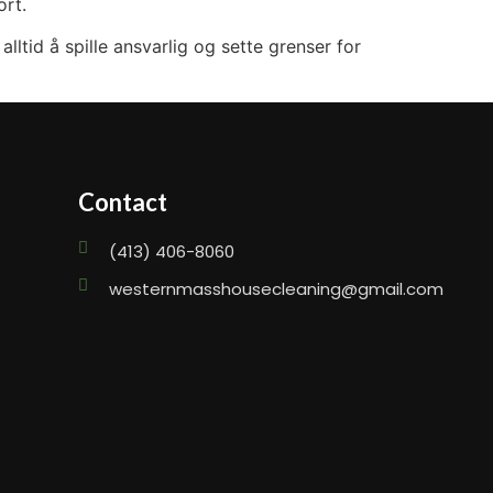
rt.
lltid å spille ansvarlig og sette grenser for
Contact
(413) 406-8060
westernmasshousecleaning@gmail.com