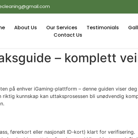
ecleaning@gmail.com
me
About Us
Our Services
Testimonials
Gal
Contact Us
taksguide – komplett vei
testen på enhver iGaming-plattform – denne guiden viser deg
en riktig kunnskap kan uttaksprosessen bli unødvendig komp
n.
ss, førerkort eller nasjonalt ID-kort) klart for verifisering.