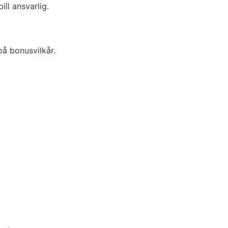
ll ansvarlig.
på bonusvilkår.