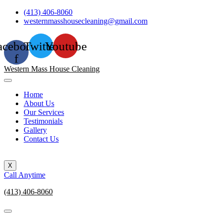
Skip
(413) 406-8060
to
westernmasshousecleaning@gmail.com
content
acebook-
Twitter
Youtube
f
Western Mass House Cleaning
Home
About Us
Our Services
Testimonials
Gallery
Contact Us
X
Call Anytime
(413) 406-8060