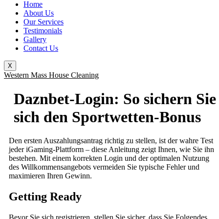
Home
About Us
Our Services
Testimonials
Gallery
Contact Us
X
Western Mass House Cleaning
Daznbet-Login: So sichern Sie
sich den Sportwetten-Bonus
Den ersten Auszahlungsantrag richtig zu stellen, ist der wahre Test
jeder iGaming-Plattform – diese Anleitung zeigt Ihnen, wie Sie ihn
bestehen. Mit einem korrekten Login und der optimalen Nutzung
des Willkommensangebots vermeiden Sie typische Fehler und
maximieren Ihren Gewinn.
Getting Ready
Bevor Sie sich registrieren, stellen Sie sicher, dass Sie Folgendes