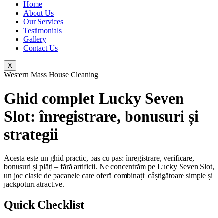
Home
About Us
Our Services
Testimonials
Gallery
Contact Us
X
Western Mass House Cleaning
Ghid complet Lucky Seven
Slot: înregistrare, bonusuri și
strategii
Acesta este un ghid practic, pas cu pas: înregistrare, verificare,
bonusuri și plăți – fără artificii. Ne concentrăm pe Lucky Seven Slot,
un joc clasic de pacanele care oferă combinații câștigătoare simple și
jackpoturi atractive.
Quick Checklist