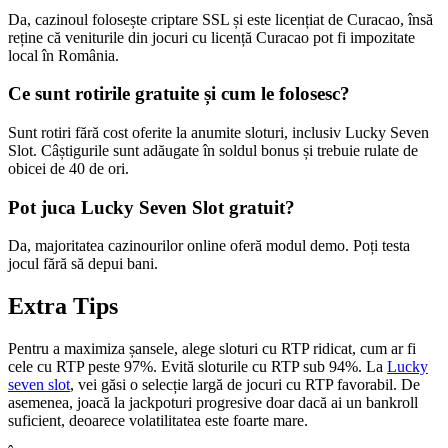
Da, cazinoul folosește criptare SSL și este licențiat de Curacao, însă
reține că veniturile din jocuri cu licență Curacao pot fi impozitate
local în România.
Ce sunt rotirile gratuite și cum le folosesc?
Sunt rotiri fără cost oferite la anumite sloturi, inclusiv Lucky Seven
Slot. Câștigurile sunt adăugate în soldul bonus și trebuie rulate de
obicei de 40 de ori.
Pot juca Lucky Seven Slot gratuit?
Da, majoritatea cazinourilor online oferă modul demo. Poți testa
jocul fără să depui bani.
Extra Tips
Pentru a maximiza șansele, alege sloturi cu RTP ridicat, cum ar fi
cele cu RTP peste 97%. Evită sloturile cu RTP sub 94%. La
Lucky
seven slot
, vei găsi o selecție largă de jocuri cu RTP favorabil. De
asemenea, joacă la jackpoturi progresive doar dacă ai un bankroll
suficient, deoarece volatilitatea este foarte mare.