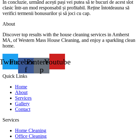
În concluzie, urmând acești pași vei putea să te bucuri de acest slot
clasic într-un mod responsabil și profitabil. Reține întotdeauna să
verifici termenii bonusurilor și să joci cu cap.
About
Discover top results with the house cleaning services in Amherst
MA, of Western Mass House Cleaning, and enjoy a sparkling clean
home.
Twitter
Facebook-
Pinterest-
Youtube
f
p
Quick Links
Home
About
Services
Gallery
Contact
Services
Home Cleaning
Office Cleaning