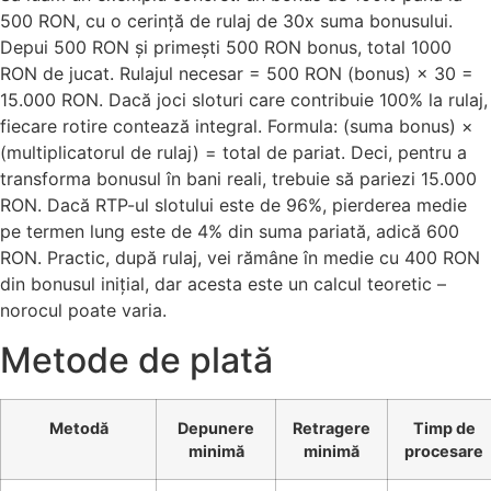
500 RON, cu o cerință de rulaj de 30x suma bonusului.
Depui 500 RON și primești 500 RON bonus, total 1000
RON de jucat. Rulajul necesar = 500 RON (bonus) × 30 =
15.000 RON. Dacă joci sloturi care contribuie 100% la rulaj,
fiecare rotire contează integral. Formula: (suma bonus) ×
(multiplicatorul de rulaj) = total de pariat. Deci, pentru a
transforma bonusul în bani reali, trebuie să pariezi 15.000
RON. Dacă RTP-ul slotului este de 96%, pierderea medie
pe termen lung este de 4% din suma pariată, adică 600
RON. Practic, după rulaj, vei rămâne în medie cu 400 RON
din bonusul inițial, dar acesta este un calcul teoretic –
norocul poate varia.
Metode de plată
Metodă
Depunere
Retragere
Timp de
minimă
minimă
procesare