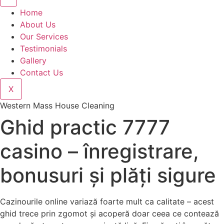
Home
About Us
Our Services
Testimonials
Gallery
Contact Us
X
Western Mass House Cleaning
Ghid practic 7777
casino – înregistrare,
bonusuri și plăți sigure
Cazinourile online variază foarte mult ca calitate – acest
ghid trece prin zgomot și acoperă doar ceea ce contează