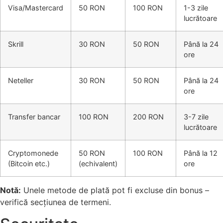
Visa/Mastercard
50 RON
100 RON
1-3 zile
lucrătoare
Skrill
30 RON
50 RON
Până la 24
ore
Neteller
30 RON
50 RON
Până la 24
ore
Transfer bancar
100 RON
200 RON
3-7 zile
lucrătoare
Cryptomonede
50 RON
100 RON
Până la 12
(Bitcoin etc.)
(echivalent)
ore
Notă:
Unele metode de plată pot fi excluse din bonus –
verifică secțiunea de termeni.