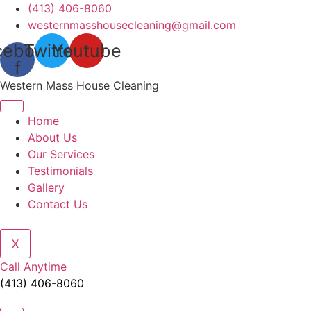
Skip
(413) 406-8060
to
westernmasshousecleaning@gmail.com
content
cebook-
Twitter
Youtube
f
Western Mass House Cleaning
Home
About Us
Our Services
Testimonials
Gallery
Contact Us
X
Call Anytime
(413) 406-8060