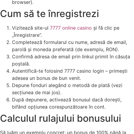
browser).
Cum să te înregistrezi
Vizitează site-ul
7777 online casino
și fă clic pe
„Înregistrare”.
Completează formularul cu nume, adresă de email,
parolă și moneda preferată (de exemplu, RON).
Confirmă adresa de email prin linkul primit în căsuța
poștală.
Autentifică-te folosind 7777 casino login – primești
adesea un bonus de bun venit.
Depune fonduri alegând o metodă de plată (vezi
secțiunea de mai jos).
După depunere, activează bonusul dacă dorești,
bifând opțiunea corespunzătoare în cont.
Calculul rulajului bonusului
Să luăm un exemplu concret: un bonus de 100% până la