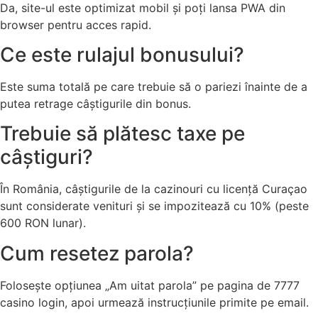
Da, site-ul este optimizat mobil și poți lansa PWA din
browser pentru acces rapid.
Ce este rulajul bonusului?
Este suma totală pe care trebuie să o pariezi înainte de a
putea retrage câștigurile din bonus.
Trebuie să plătesc taxe pe
câștiguri?
În România, câștigurile de la cazinouri cu licență Curaçao
sunt considerate venituri și se impozitează cu 10% (peste
600 RON lunar).
Cum resetez parola?
Folosește opțiunea „Am uitat parola” pe pagina de 7777
casino login, apoi urmează instrucțiunile primite pe email.