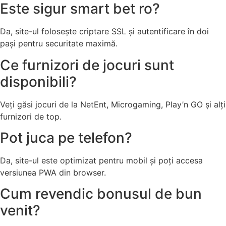
Este sigur smart bet ro?
Da, site-ul folosește criptare SSL și autentificare în doi
pași pentru securitate maximă.
Ce furnizori de jocuri sunt
disponibili?
Veți găsi jocuri de la NetEnt, Microgaming, Play’n GO și alți
furnizori de top.
Pot juca pe telefon?
Da, site-ul este optimizat pentru mobil și poți accesa
versiunea PWA din browser.
Cum revendic bonusul de bun
venit?