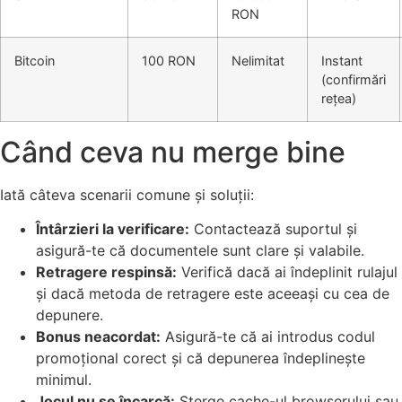
RON
Bitcoin
100 RON
Nelimitat
Instant
(confirmări
rețea)
Când ceva nu merge bine
Iată câteva scenarii comune și soluții:
Întârzieri la verificare:
Contactează suportul și
asigură-te că documentele sunt clare și valabile.
Retragere respinsă:
Verifică dacă ai îndeplinit rulajul
și dacă metoda de retragere este aceeași cu cea de
depunere.
Bonus neacordat:
Asigură-te că ai introdus codul
promoțional corect și că depunerea îndeplinește
minimul.
Jocul nu se încarcă:
Șterge cache-ul browserului sau