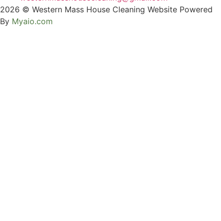
2026 © Western Mass House Cleaning Website Powered
By
Myaio.com