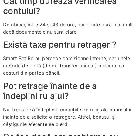
Cât timp durează verificarea
contului?
De obicei, între 24 și 48 de ore, dar poate dura mai mult
dacă documentele nu sunt clare.
Există taxe pentru retrageri?
Smart Bet Ro nu percepe comisioane interne, dar unele
metode de plată (de ex. transfer bancar) pot implica
costuri din partea băncii.
Pot retrage înainte de a
îndeplini rulajul?
Nu, trebuie să îndepliniți condițiile de rulaj ale bonusului
înainte de a solicita o retragere. Altfel, bonusul și
câștigurile aferente se pierd.