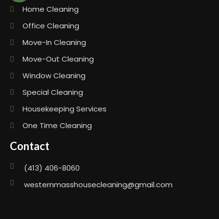
Home Cleaning
Office Cleaning
Move-In Cleaning
Move-Out Cleaning
Window Cleaning
Special Cleaning
Housekeeping Services
One Time Cleaning
Contact
(413) 406-8060
westernmasshousecleaning@gmail.com