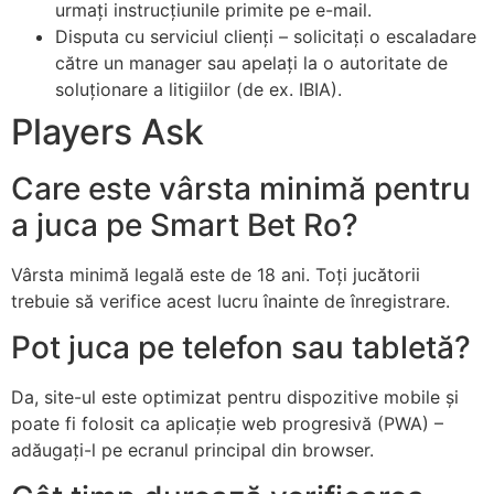
urmați instrucțiunile primite pe e-mail.
Disputa cu serviciul clienți – solicitați o escaladare
către un manager sau apelați la o autoritate de
soluționare a litigiilor (de ex. IBIA).
Players Ask
Care este vârsta minimă pentru
a juca pe Smart Bet Ro?
Vârsta minimă legală este de 18 ani. Toți jucătorii
trebuie să verifice acest lucru înainte de înregistrare.
Pot juca pe telefon sau tabletă?
Da, site-ul este optimizat pentru dispozitive mobile și
poate fi folosit ca aplicație web progresivă (PWA) –
adăugați-l pe ecranul principal din browser.