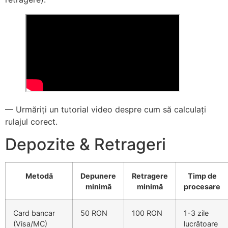
— Urmăriți un tutorial video despre cum să calculați
rulajul corect.
Depozite & Retrageri
Metodă
Depunere
Retragere
Timp de
minimă
minimă
procesare
Card bancar
50 RON
100 RON
1-3 zile
(Visa/MC)
lucrătoare