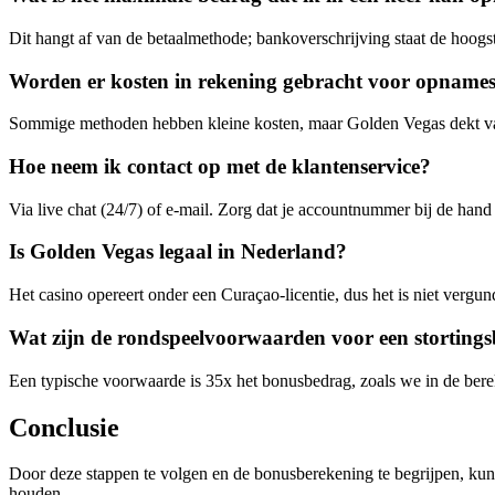
Dit hangt af van de betaalmethode; bankoverschrijving staat de hoogst
Worden er kosten in rekening gebracht voor opname
Sommige methoden hebben kleine kosten, maar Golden Vegas dekt vaa
Hoe neem ik contact op met de klantenservice?
Via live chat (24/7) of e-mail. Zorg dat je accountnummer bij de hand
Is Golden Vegas legaal in Nederland?
Het casino opereert onder een Curaçao-licentie, dus het is niet vergun
Wat zijn de rondspeelvoorwaarden voor een stortin
Een typische voorwaarde is 35x het bonusbedrag, zoals we in de berek
Conclusie
Door deze stappen te volgen en de bonusberekening te begrijpen, kun
houden.