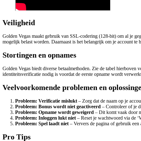
Veiligheid
Golden Vegas maakt gebruik van SSL-codering (128-bit) om al je gegev
mogelijk belast worden. Daarnaast is het belangrijk om je account te
Stortingen en opnames
Golden Vegas biedt diverse betaalmethoden. Zie de tabel hierboven vo
identiteitsverificatie nodig is voordat de eerste opname wordt verwe
Veelvoorkomende problemen en oplossing
Probleem: Verificatie mislukt
– Zorg dat de naam op je accoun
Probleem: Bonus wordt niet geactiveerd
– Controleer of je 
Probleem: Opname wordt geweigerd
– Dit komt vaak door n
Probleem: Inloggen lukt niet
– Reset je wachtwoord via de ‘
Probleem: Spel laadt niet
– Ververs de pagina of gebruik een 
Pro Tips