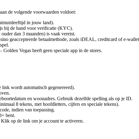
e aan de volgende voorwaarden voldoet:
nimumleeftijd in jouw land).
js bij de hand voor verificatie (KYC).
t ouder dan 3 maanden) is vaak vereist.
asino geaccepteerde betaalmethode, zoals iDEAL, creditcard of e-wallet
spel.
Golden Vegas heeft geen speciale app in de stores.
e link wordt automatisch gegenereerd).
oven.
geboortedatum en woonadres. Gebruik dezelfde spelling als op je ID.
maal 8 tekens, met hoofdletters, cijfers en speciale tekens).
ode, indien van toepassing.
8+ bent.
 Klik op de link om je account te activeren.