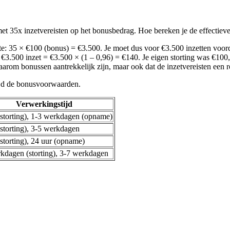
t 35x inzetvereisten op het bonusbedrag. Hoe bereken je de effectie
iste: 35 × €100 (bonus) = €3.500. Je moet dus voor €3.500 inzetten voor
€3.500 inzet = €3.500 × (1 – 0,96) = €140. Je eigen storting was €100
waarom bonussen aantrekkelijk zijn, maar ook dat de inzetvereisten een r
ijd de bonusvoorwaarden.
Verwerkingstijd
(storting), 1-3 werkdagen (opname)
(storting), 3-5 werkdagen
(storting), 24 uur (opname)
kdagen (storting), 3-7 werkdagen