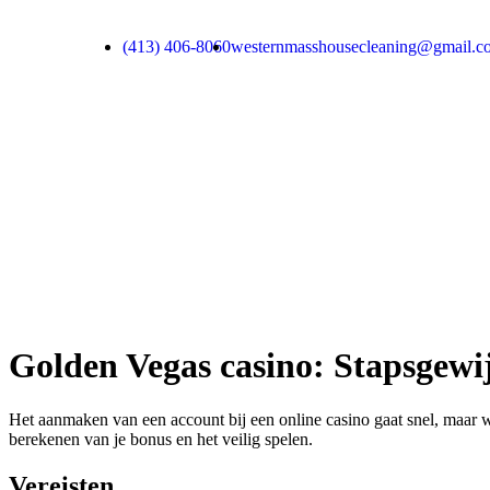
(413) 406-8060
westernmasshousecleaning@gmail.c
Golden Vegas casino: Stapsgewij
Het aanmaken van een account bij een online casino gaat snel, maar wet
berekenen van je bonus en het veilig spelen.
Vereisten