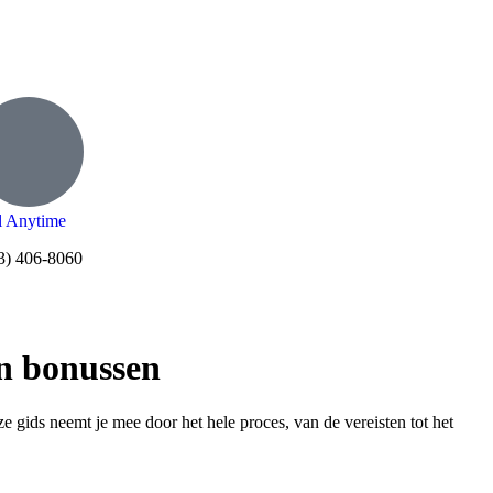
l Anytime
3) 406-8060
en bonussen
e gids neemt je mee door het hele proces, van de vereisten tot het