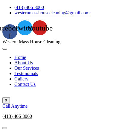
Skip
(413) 406-8060
to
westernmasshousecleaning@gmail.com
content
acebook-
Twitter
Youtube
f
Western Mass House Cleaning
Home
About Us
Our Services
Testimonials
Gallery
Contact Us
X
Call Anytime
(413) 406-8060