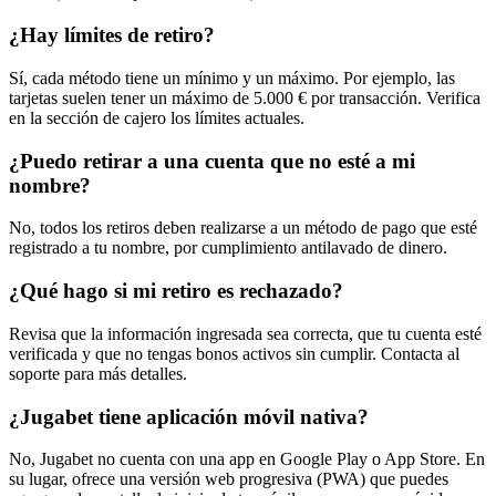
¿Hay límites de retiro?
Sí, cada método tiene un mínimo y un máximo. Por ejemplo, las
tarjetas suelen tener un máximo de 5.000 € por transacción. Verifica
en la sección de cajero los límites actuales.
¿Puedo retirar a una cuenta que no esté a mi
nombre?
No, todos los retiros deben realizarse a un método de pago que esté
registrado a tu nombre, por cumplimiento antilavado de dinero.
¿Qué hago si mi retiro es rechazado?
Revisa que la información ingresada sea correcta, que tu cuenta esté
verificada y que no tengas bonos activos sin cumplir. Contacta al
soporte para más detalles.
¿Jugabet tiene aplicación móvil nativa?
No, Jugabet no cuenta con una app en Google Play o App Store. En
su lugar, ofrece una versión web progresiva (PWA) que puedes