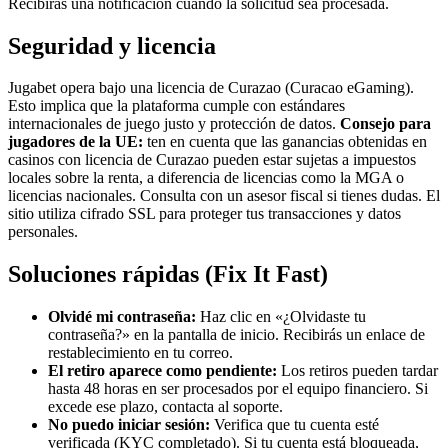
Recibirás una notificación cuando la solicitud sea procesada.
Seguridad y licencia
Jugabet opera bajo una licencia de Curazao (Curacao eGaming).
Esto implica que la plataforma cumple con estándares
internacionales de juego justo y protección de datos.
Consejo para
jugadores de la UE:
ten en cuenta que las ganancias obtenidas en
casinos con licencia de Curazao pueden estar sujetas a impuestos
locales sobre la renta, a diferencia de licencias como la MGA o
licencias nacionales. Consulta con un asesor fiscal si tienes dudas. El
sitio utiliza cifrado SSL para proteger tus transacciones y datos
personales.
Soluciones rápidas (Fix It Fast)
Olvidé mi contraseña:
Haz clic en «¿Olvidaste tu
contraseña?» en la pantalla de inicio. Recibirás un enlace de
restablecimiento en tu correo.
El retiro aparece como pendiente:
Los retiros pueden tardar
hasta 48 horas en ser procesados por el equipo financiero. Si
excede ese plazo, contacta al soporte.
No puedo iniciar sesión:
Verifica que tu cuenta esté
verificada (KYC completado). Si tu cuenta está bloqueada,