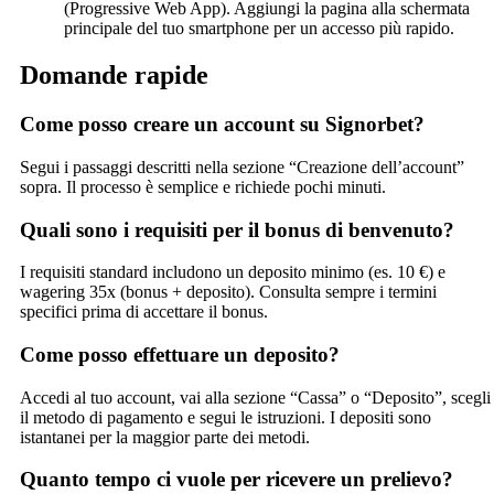
(Progressive Web App). Aggiungi la pagina alla schermata
principale del tuo smartphone per un accesso più rapido.
Domande rapide
Come posso creare un account su Signorbet?
Segui i passaggi descritti nella sezione “Creazione dell’account”
sopra. Il processo è semplice e richiede pochi minuti.
Quali sono i requisiti per il bonus di benvenuto?
I requisiti standard includono un deposito minimo (es. 10 €) e
wagering 35x (bonus + deposito). Consulta sempre i termini
specifici prima di accettare il bonus.
Come posso effettuare un deposito?
Accedi al tuo account, vai alla sezione “Cassa” o “Deposito”, scegli
il metodo di pagamento e segui le istruzioni. I depositi sono
istantanei per la maggior parte dei metodi.
Quanto tempo ci vuole per ricevere un prelievo?