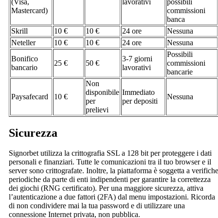
(Visa,
lavorativi
possibili
Mastercard)
commissioni
banca
Skrill
10 €
10 €
24 ore
Nessuna
Neteller
10 €
10 €
24 ore
Nessuna
Possibili
Bonifico
3-7 giorni
25 €
50 €
commissioni
bancario
lavorativi
bancarie
Non
disponibile
Immediato
Paysafecard
10 €
Nessuna
per
per depositi
prelievi
Sicurezza
Signorbet utilizza la crittografia SSL a 128 bit per proteggere i dati
personali e finanziari. Tutte le comunicazioni tra il tuo browser e il
server sono crittografate. Inoltre, la piattaforma è soggetta a verifich
periodiche da parte di enti indipendenti per garantire la correttezza
dei giochi (RNG certificato). Per una maggiore sicurezza, attiva
l’autenticazione a due fattori (2FA) dal menu impostazioni. Ricorda
di non condividere mai la tua password e di utilizzare una
connessione Internet privata, non pubblica.