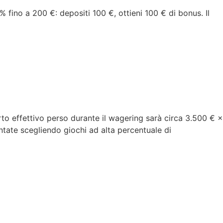
ino a 200 €: depositi 100 €, ottieni 100 € di bonus. Il
rto effettivo perso durante il wagering sarà circa 3.500 € ×
untate scegliendo giochi ad alta percentuale di