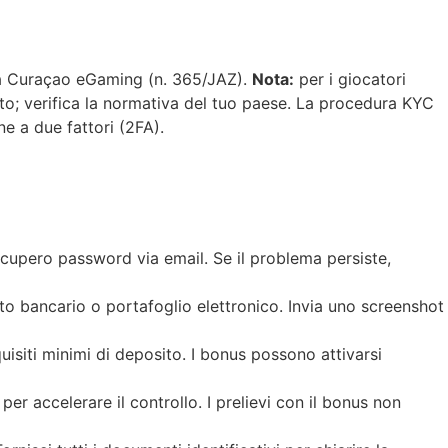
alla Curaçao eGaming (n. 365/JAZ).
Nota:
per i giocatori
ito; verifica la normativa del tuo paese. La procedura KYC
ne a due fattori (2FA).
recupero password via email. Se il problema persiste,
nto bancario o portafoglio elettronico. Invia uno screenshot
quisiti minimi di deposito. I bonus possono attivarsi
r accelerare il controllo. I prelievi con il bonus non