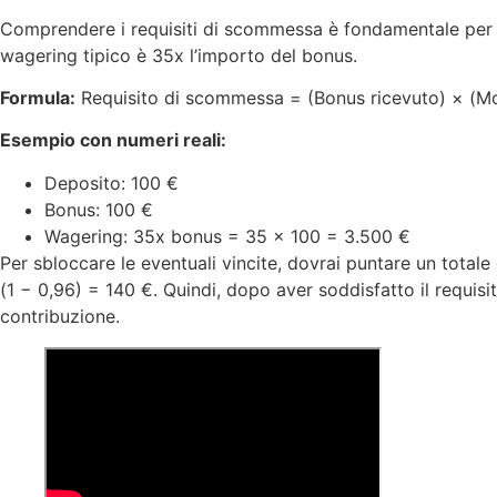
Comprendere i requisiti di scommessa è fondamentale per ev
wagering tipico è 35x l’importo del bonus.
Formula:
Requisito di scommessa = (Bonus ricevuto) × (Mol
Esempio con numeri reali:
Deposito: 100 €
Bonus: 100 €
Wagering: 35x bonus = 35 × 100 = 3.500 €
Per sbloccare le eventuali vincite, dovrai puntare un total
(1 − 0,96) = 140 €. Quindi, dopo aver soddisfatto il requisi
contribuzione.