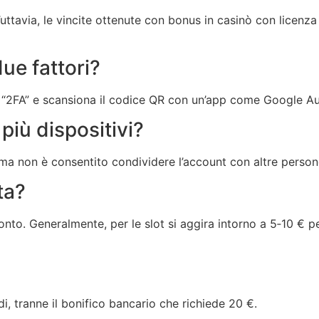
uttavia, le vincite ottenute con bonus in casinò con licen
due fattori?
na “2FA” e scansiona il codice QR con un’app come Google Au
più dispositivi?
ma non è consentito condividere l’account con altre person
ta?
onto. Generalmente, per le slot si aggira intorno a 5‑10 € p
i, tranne il bonifico bancario che richiede 20 €.