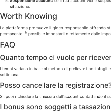
Sospensione account:
se il tuo account viene sospeso
situazione.
Worth Knowing
La piattaforma promuove il gioco responsabile offrendo stru
permanente. È possibile impostarli direttamente dalle imposta
FAQ
Quanto tempo ci vuole per ricever
I tempi variano in base al metodo di prelievo: i portafogli e
settimana.
Posso cancellare la registrazione
Sì, puoi richiedere la chiusura dell’account contattando il 
I bonus sono soggetti a tassazio