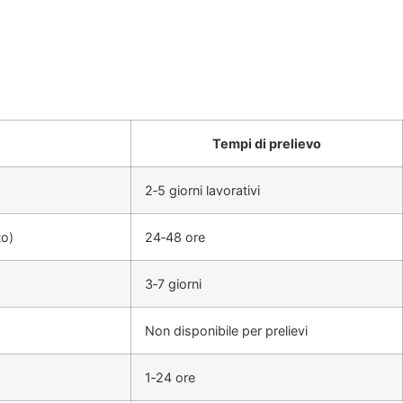
Tempi di prelievo
2‑5 giorni lavorativi
to)
24‑48 ore
3‑7 giorni
Non disponibile per prelievi
1‑24 ore