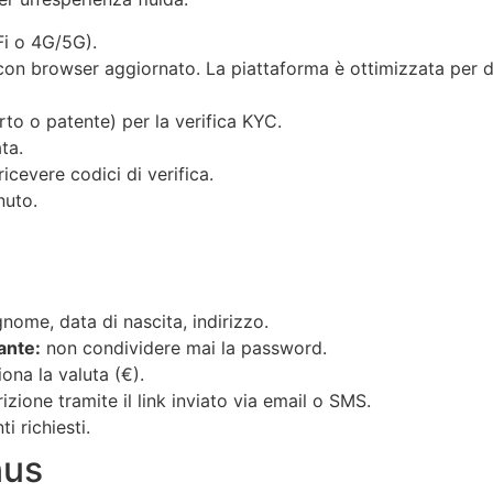
Fi o 4G/5G).
con browser aggiornato. La piattaforma è ottimizzata per di
rto o patente) per la verifica KYC.
ta.
icevere codici di verifica.
nuto.
nome, data di nascita, indirizzo.
ante:
non condividere mai la password.
ona la valuta (€).
rizione tramite il link inviato via email o SMS.
i richiesti.
nus