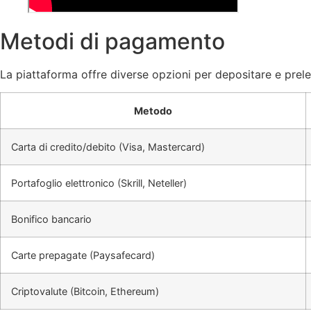
Metodi di pagamento
La piattaforma offre diverse opzioni per depositare e pre
Metodo
Carta di credito/debito (Visa, Mastercard)
Portafoglio elettronico (Skrill, Neteller)
Bonifico bancario
Carte prepagate (Paysafecard)
Criptovalute (Bitcoin, Ethereum)