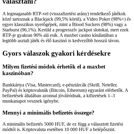
választani?
A legmagasabb RTP-vel (visszafizetési arány) rendelkező játékok
közé tartoznak a Blackjack (99,5% körül), a Video Poker (98%+) és
egyes klasszikus nyerőgépek, mint a Blood Suckers (98%) vagy a
Starburst (96,1%). Kerüld a progresszív jackpot slotokat, mert ezek
RTP-je gyakran 90% alá esik. A maxbet casino kínálatában a
legtöbb asztali játék és élő kaszinó is kedvezőbb hosszú távon.
Gyors válaszok gyakori kérdésekre
Milyen fizetési módok érhetők el a maxbet
kaszinóban?
Bankkártya (Visa, Mastercard), e-pénztárcák (Skrill, Neteller,
PayPal) és kriptovaluták (Bitcoin, Ethereum) egyaránt elérhetők. A
befizetések általában azonnal jóváíródnak, a kifizetések 1–3
munkanapot vesznek igénybe.
Mennyi a minimális befizetés összege?
A minimális befizetés 5000 HUF, de ez függ a választott fizetési
módtól is. Kriptovaluta esetében 10 000 HUF a belépőszint.