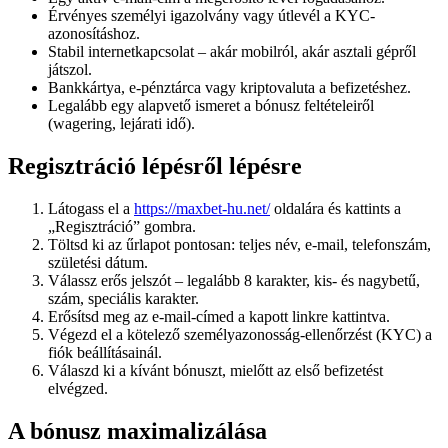
Érvényes személyi igazolvány vagy útlevél a KYC-
azonosításhoz.
Stabil internetkapcsolat – akár mobilról, akár asztali gépről
játszol.
Bankkártya, e-pénztárca vagy kriptovaluta a befizetéshez.
Legalább egy alapvető ismeret a bónusz feltételeiről
(wagering, lejárati idő).
Regisztráció lépésről lépésre
Látogass el a
https://maxbet-hu.net/
oldalára és kattints a
„Regisztráció” gombra.
Töltsd ki az űrlapot pontosan: teljes név, e-mail, telefonszám,
születési dátum.
Válassz erős jelszót – legalább 8 karakter, kis- és nagybetű,
szám, speciális karakter.
Erősítsd meg az e-mail-címed a kapott linkre kattintva.
Végezd el a kötelező személyazonosság-ellenőrzést (KYC) a
fiók beállításainál.
Válaszd ki a kívánt bónuszt, mielőtt az első befizetést
elvégzed.
A bónusz maximalizálása