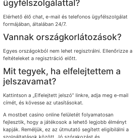
ügyfélszolgálattal?
Elérhető élő chat, e-mail és telefonos ügyfélszolgálat
formájában, általában 24/7.
Vannak országkorlátozások?
Egyes országokból nem lehet regisztrálni. Ellenőrizze a
feltételeket a regisztráció előtt.
Mit tegyek, ha elfelejtettem a
jelszavamat?
Kattintson a „Elfelejtett jelszó” linkre, adja meg e-mail
címét, és kövesse az utasításokat.
A mostbet casino online felületét folyamatosan
fejlesztik, hogy a játékosok a lehető legjobb élményt
kapják. Reméljük, ez az útmutató segített eligibilálni a
szolgáltatások között. Jó szórakozást és