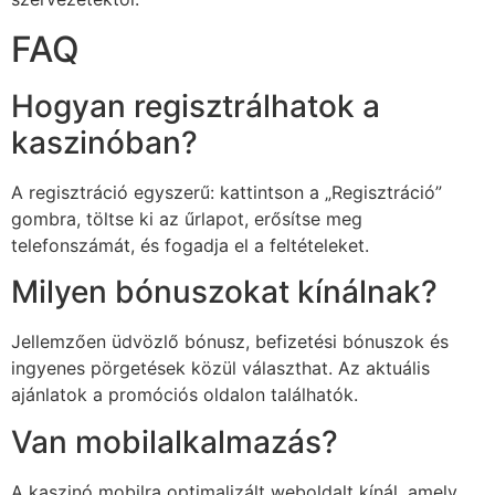
FAQ
Hogyan regisztrálhatok a
kaszinóban?
A regisztráció egyszerű: kattintson a „Regisztráció”
gombra, töltse ki az űrlapot, erősítse meg
telefonszámát, és fogadja el a feltételeket.
Milyen bónuszokat kínálnak?
Jellemzően üdvözlő bónusz, befizetési bónuszok és
ingyenes pörgetések közül választhat. Az aktuális
ajánlatok a promóciós oldalon találhatók.
Van mobilalkalmazás?
A kaszinó mobilra optimalizált weboldalt kínál, amely