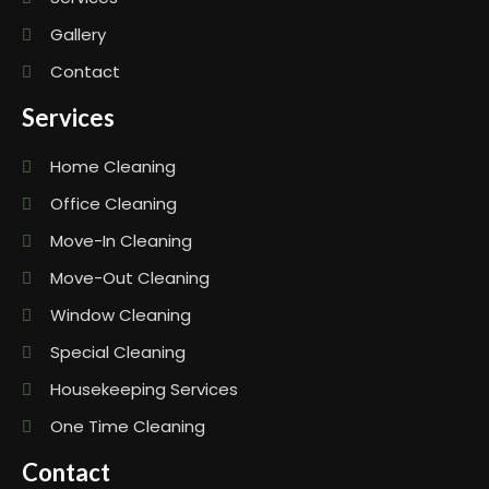
Gallery
Contact
Services
Home Cleaning
Office Cleaning
Move-In Cleaning
Move-Out Cleaning
Window Cleaning
Special Cleaning
Housekeeping Services
One Time Cleaning
Contact