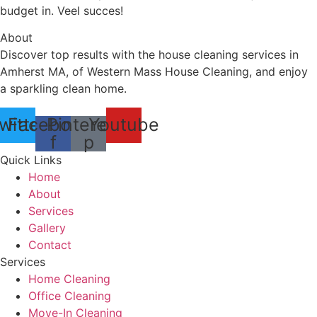
budget in. Veel succes!
About
Discover top results with the house cleaning services in
Amherst MA, of Western Mass House Cleaning, and enjoy
a sparkling clean home.
witter
Facebook-
Pinterest-
Youtube
f
p
Quick Links
Home
About
Services
Gallery
Contact
Services
Home Cleaning
Office Cleaning
Move-In Cleaning