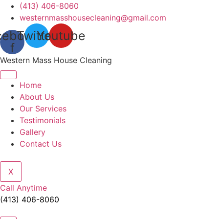
Skip
(413) 406-8060
to
westernmasshousecleaning@gmail.com
content
cebook-
Twitter
Youtube
f
Western Mass House Cleaning
Home
About Us
Our Services
Testimonials
Gallery
Contact Us
X
Call Anytime
(413) 406-8060