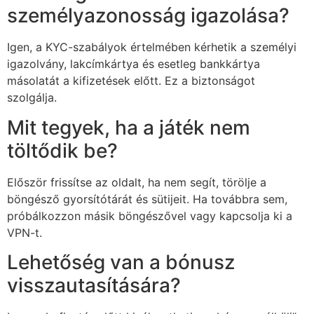
személyazonosság igazolása?
Igen, a KYC-szabályok értelmében kérhetik a személyi
igazolvány, lakcímkártya és esetleg bankkártya
másolatát a kifizetések előtt. Ez a biztonságot
szolgálja.
Mit tegyek, ha a játék nem
töltődik be?
Először frissítse az oldalt, ha nem segít, törölje a
böngésző gyorsítótárát és sütijeit. Ha továbbra sem,
próbálkozzon másik böngészővel vagy kapcsolja ki a
VPN-t.
Lehetőség van a bónusz
visszautasítására?