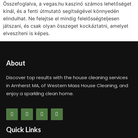
Összefoglalva, a vegas.hu kaszinó számos lehetőséget
kínál, és a fenti útmutató segítségével könnyedén
elindulhat. Ne felejtse el mindig felelősségteljesen
játszani, és csak olyan összeget kockáztatni, amelyet
elveszíteni is képes.
About
Discover top results with the house cleaning services
in Amherst MA, of Western Mass House Cleaning, and
enjoy a sparkling clean home.
Quick Links