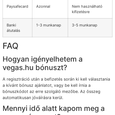
Paysafecard
Azonnal
Nem használható
kifizetésre
Banki
1-3 munkanap
3-5 munkanap
átutalás
FAQ
Hogyan igényelhetem a
vegas.hu bónuszt?
A regisztráció után a befizetés során ki kell választania
a kívánt bónusz ajánlatot, vagy be kell írnia a
bónuszkódot az erre szolgáló mezőbe. Az összeg
automatikusan jóváírásra kerül.
Mennyi idő alatt kapom meg a