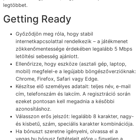
legtöbbet.
Getting Ready
Győződjön meg róla, hogy stabil
internetkapcsolattal rendelkezik – a játékmenet
zökkenőmentessége érdekében legalább 5 Mbps
letöltési sebesség ajánlott.
Ellenőrizze, hogy eszköze (asztali gép, laptop,
mobil) megfelel-e a legújabb böngészőverzióknak:
Chrome, Firefox, Safari vagy Edge.
Készítse elő személyes adatait: teljes név, e-mail
cím, telefonszám és lakcím. A regisztráció során
ezeket pontosan kell megadnia a későbbi
azonosításhoz.
Válasszon erős jelszót: legalább 8 karakter, nagy-
és kisbetű, szám, speciális karakter kombinációja.
Ha bónuszt szeretne igényelni, olvassa el a
vegas.hu bónusz feltételeit előre – figyeljen a