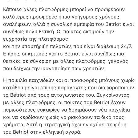
Κάποιες άλλες πλατφόρμες μπορεί να προσφέρουν
καλύτερες προσφορές ή πιο γρήγορους χρόνους
αναλήψεων, αλλά η συνολική εμπειρία του Betriot είναι
συνήθως πολύ θετική. Οι παίκτες εκτιμούν την
ευχρηστία της πλατφόρμας
και την υποστήριξη πελατών, που είναι διαθέσιμη 24/7.
Επίσης, οι κριτικές για το Betriot είναι συνήθως πιο
θετικές σε σύγκριση με άλλες πλατφόρμες, γεγονός
που δείχνει την ικανοποίηση των χρηστών.
Η ποικιλία παιχνιδιών και οι προσφορές μπόνους χωρίς
κατάθεση είναι επίσης παράγοντες που διαφοροποιούν
το Betriot από τους ανταγωνιστές του. Συγκρίνοντας
με άλλες πλατφόρμες, οι παίκτες του Betriot έχουν
περισσότερες ευκαιρίες να δοκιμάσουν νέα παιχνίδια
και να κερδίσουν χωρίς να ρισκάρουν τα δικά τους
χρήματα. Αυτή η στρατηγική έχει ενισχύσει τη φήμη
του Betriot στην ελληνική αγορά.