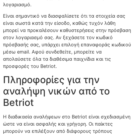
λογαριασμό.
Είναι σημαντικό να διασφαλίσετε ότι τα στοιχεία σας
είναι σωστά κατά την είσοδο, καθώς τυχόν λάθη
μπορεί να προκαλέσουν καθυστερήσεις στην πρόσβαση
στον λογαριασμό σας. Αν ξεχάσετε τον κωδικό
πρόσβασής σας, υπάρχει επιλογή επαναφοράς κωδικού
μέσω email. Αφού συνδεθείτε, μπορείτε να
απολαύσετε όλα τα διαθέσιμα παιχνίδια και τις
προσφορές του Betriot.
Πληροφορίες για την
αναλήψη νικών από το
Betriot
Η διαδικασία αναλήψεων στο Betriot είναι σχεδιασμένη
ώστε να είναι ασφαλής και γρήγορη. Οι παίκτες
μπορούν να επιλέξουν από διάφορους τρόπους