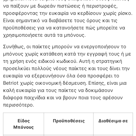
να παίξουν με δωρεάν πιστώσεις ή περιστροφές,
προσφέροντας την ευκαιρία να κερδίσουν χωρίς ρίσκο.
Είναι σημαντικό να διαβάσετε τους όρους και τις
προϋποθέσεις για να κατανοήσετε πώς μπορείτε να
χρησιμοποιήσετε αυτά τα μπόνους.
Συνήθως, οι παίκτες μπορούν να ενεργοποιήσουν το
μπόνους χωρίς κατάθεση κατά την εγγραφή τους ή με
τη χρήση ενός ειδικού κωδικού. Αυτή η στρατηγική
προσελκύει πολλούς νέους παίκτες και τους δίνει την
ευκαιρία να εξερευνήσουν όλα όσα προσφέρει το
Betriot χωρίς οικονομική δέσμευση. Επίσης, είναι μια
καλή ευκαιρία για τους παίκτες να δοκιμάσουν
διάφορα παιχνίδια και να βρουν ποια τους αρέσουν
περισσότερο.
Είδος
Προϋποθέσεις
Διαθέσιμο σε
Μπόνους