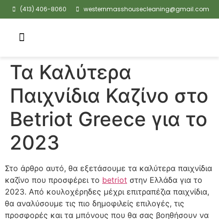
(413) 406-8060
westernmasshousecleaning@gmail.com
Τα Καλύτερα
Παιχνίδια Καζίνο στο
Betriot Greece για το
2023
Στο άρθρο αυτό, θα εξετάσουμε τα καλύτερα παιχνίδια
καζίνο που προσφέρει το
betriot
στην Ελλάδα για το
2023. Από κουλοχέρηδες μέχρι επιτραπέζια παιχνίδια,
θα αναλύσουμε τις πιο δημοφιλείς επιλογές, τις
προσφορές και τα μπόνους που θα σας βοηθήσουν να