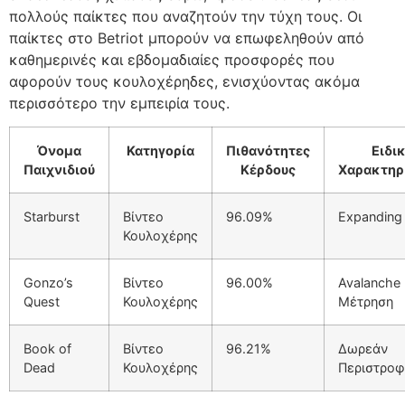
πολλούς παίκτες που αναζητούν την τύχη τους. Οι
παίκτες στο Betriot μπορούν να επωφεληθούν από
καθημερινές και εβδομαδιαίες προσφορές που
αφορούν τους κουλοχέρηδες, ενισχύοντας ακόμα
περισσότερο την εμπειρία τους.
Όνομα
Κατηγορία
Πιθανότητες
Ειδι
Παιχνιδιού
Κέρδους
Χαρακτηρ
Starburst
Βίντεο
96.09%
Expanding
Κουλοχέρης
Gonzo’s
Βίντεο
96.00%
Avalanche
Quest
Κουλοχέρης
Μέτρηση
Book of
Βίντεο
96.21%
Δωρεάν
Dead
Κουλοχέρης
Περιστροφ