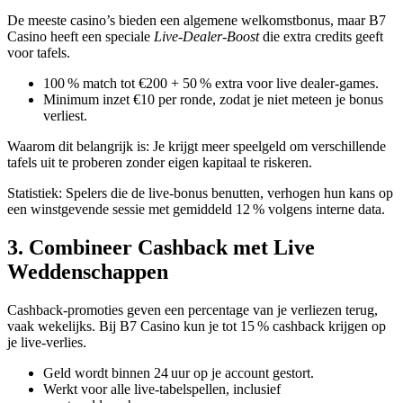
De meeste casino’s bieden een algemene welkomstbonus, maar B7
Casino heeft een speciale
Live‑Dealer‑Boost
die extra credits geeft
voor tafels.
100 % match tot €200 + 50 % extra voor live dealer‑games.
Minimum inzet €10 per ronde, zodat je niet meteen je bonus
verliest.
Waarom dit belangrijk is: Je krijgt meer speelgeld om verschillende
tafels uit te proberen zonder eigen kapitaal te riskeren.
Statistiek: Spelers die de live‑bonus benutten, verhogen hun kans op
een winstgevende sessie met gemiddeld 12 % volgens interne data.
3. Combineer Cashback met Live
Weddenschappen
Cashback‑promoties geven een percentage van je verliezen terug,
vaak wekelijks. Bij B7 Casino kun je tot 15 % cashback krijgen op
je live‑verlies.
Geld wordt binnen 24 uur op je account gestort.
Werkt voor alle live‑tabelspellen, inclusief