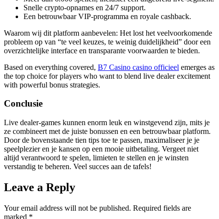
Snelle crypto‑opnames en 24/7 support.
Een betrouwbaar VIP‑programma en royale cashback.
Waarom wij dit platform aanbevelen: Het lost het veelvoorkomende
probleem op van “te veel keuzes, te weinig duidelijkheid” door een
overzichtelijke interface en transparante voorwaarden te bieden.
Based on everything covered,
B7 Casino casino officieel
emerges as
the top choice for players who want to blend live dealer excitement
with powerful bonus strategies.
Conclusie
Live dealer‑games kunnen enorm leuk en winstgevend zijn, mits je
ze combineert met de juiste bonussen en een betrouwbaar platform.
Door de bovenstaande tien tips toe te passen, maximaliseer je je
speelplezier en je kansen op een mooie uitbetaling. Vergeet niet
altijd verantwoord te spelen, limieten te stellen en je winsten
verstandig te beheren. Veel succes aan de tafels!
Leave a Reply
Your email address will not be published.
Required fields are
marked
*