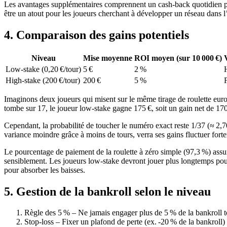
Les avantages supplémentaires comprennent un cash‑back quotidien pouv
être un atout pour les joueurs cherchant à développer un réseau dans l
4. Comparaison des gains potentiels
Niveau
Mise moyenne
ROI moyen (sur 10 000 €)
Low‑stake (0,20 €/tour)
5 €
2 %
High‑stake (200 €/tour)
200 €
5 %
Imaginons deux joueurs qui misent sur le même tirage de roulette euro
tombe sur 17, le joueur low‑stake gagne 175 €, soit un gain net de 170
Cependant, la probabilité de toucher le numéro exact reste 1/37 (≈ 2,7
variance moindre grâce à moins de tours, verra ses gains fluctuer fort
Le pourcentage de paiement de la roulette à zéro simple (97,3 %) assur
sensiblement. Les joueurs low‑stake devront jouer plus longtemps pour 
pour absorber les baisses.
5. Gestion de la bankroll selon le niveau
Règle des 5 % – Ne jamais engager plus de 5 % de la bankroll to
Stop‑loss – Fixer un plafond de perte (ex. ‑20 % de la bankroll) e