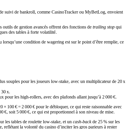
les de suivi de bankroll, comme CasinoTracker ou MyBetLog, envoient
s outils de gestion avancés offrent des fonctions de
trailing stop
qui
es des tables à forte volatilité.
 lorsqu’une condition de wagering est sur le point d’être remplie, ce
lus souples pour les joueurs low‑stake, avec un multiplicateur de 20 x
 30 x.
pour les high‑rollers, avec des plafonds allant jusqu’à 2 000 €.
 × 100 € = 2 000 € pour le débloquer, ce qui reste raisonnable avec
 €, soit 5 000 €, ce qui est proportionnel à son niveau de mise.
 les tables de roulette low‑stake, et un
cash‑back
de 25 % sur les
reflétant la volonté du casino d’inciter les gros parieurs à rester