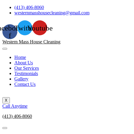
Skip
(413) 406-8060
to
westernmasshousecleaning@gmail.com
content
acebook-
Twitter
Youtube
f
Western Mass House Cleaning
Home
About Us
Our Services
Testimonials
Gallery
Contact Us
X
Call Anytime
(413) 406-8060