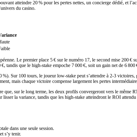
ant atteindre 20 % pour les pertes nettes, un concierge dédié, et l’acc
’univers du casino.
Variance
Haute
Faible
péenne. Le premier place 5 € sur le numéro 17, le second mise 200 € sur
 €, tandis que le high‑stake empoche 7 000 €, soit un gain net de 6 800 
0 %). Sur 100 tours, le joueur low‑stake peut s’attendre à 2‑3 victoire
ement, mais chaque victoire compense largement les pertes intermédiaire
e que, sur le long terme, les deux profils convergeront vers le même RTP
lisser la variance, tandis que les high‑stake atteindront le ROI attendu
tale dans une seule session.
t s’y tenir.