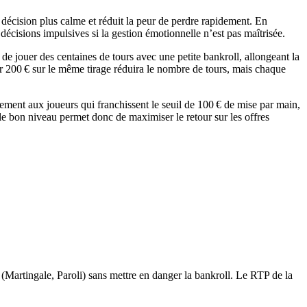
 décision plus calme et réduit la peur de perdre rapidement. En
 décisions impulsives si la gestion émotionnelle n’est pas maîtrisée.
a de jouer des centaines de tours avec une petite bankroll, allongeant la
er 200 € sur le même tirage réduira le nombre de tours, mais chaque
ement aux joueurs qui franchissent le seuil de 100 € de mise par main,
le bon niveau permet donc de maximiser le retour sur les offres
e (Martingale, Paroli) sans mettre en danger la bankroll. Le RTP de la