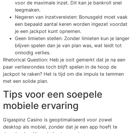
voor de maximale inzet. Dit kan je bankroll snel
leegmaken.
Negeren van inzetvereisten: Bonusgeld moet vaak
een bepaald aantal keren worden ingezet voordat
je een jackpot kunt opnemen.
Geen limieten stellen: Zonder limieten kun je langer
blijven spelen dan je van plan was, wat leidt tot
onnodig verlies.
Rhetorical Question: Heb je ooit gemerkt dat je na een
paar verliesrondes toch blijft spelen in de hoop de
jackpot te raken? Het is tijd om die impuls te temmen
met een solide plan.
Tips voor een soepele
mobiele ervaring
Gigaspinz Casino is geoptimaliseerd voor zowel
desktop als mobiel, zonder dat je een app hoeft te