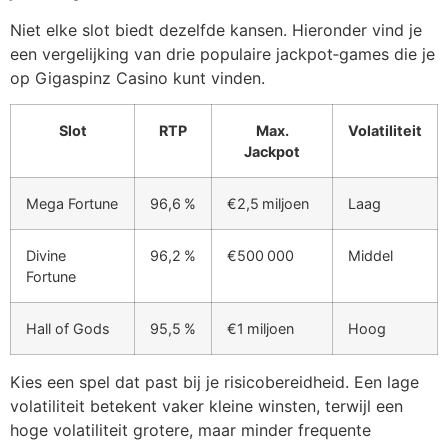
Niet elke slot biedt dezelfde kansen. Hieronder vind je
een vergelijking van drie populaire jackpot‑games die je
op Gigaspinz Casino kunt vinden.
Slot
RTP
Max.
Volatiliteit
Jackpot
Mega Fortune
96,6 %
€2,5 miljoen
Laag
Divine
96,2 %
€500 000
Middel
Fortune
Hall of Gods
95,5 %
€1 miljoen
Hoog
Kies een spel dat past bij je risicobereidheid. Een lage
volatiliteit betekent vaker kleine winsten, terwijl een
hoge volatiliteit grotere, maar minder frequente