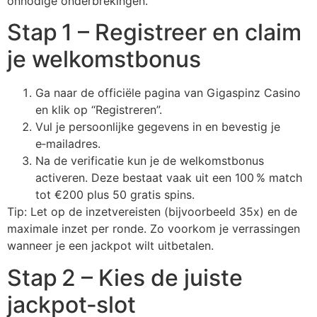
onnodige onderbrekingen.
Stap 1 – Registreer en claim
je welkomstbonus
Ga naar de officiële pagina van Gigaspinz Casino
en klik op “Registreren”.
Vul je persoonlijke gegevens in en bevestig je
e‑mailadres.
Na de verificatie kun je de welkomstbonus
activeren. Deze bestaat vaak uit een 100 % match
tot €200 plus 50 gratis spins.
Tip: Let op de inzetvereisten (bijvoorbeeld 35x) en de
maximale inzet per ronde. Zo voorkom je verrassingen
wanneer je een jackpot wilt uitbetalen.
Stap 2 – Kies de juiste
jackpot‑slot