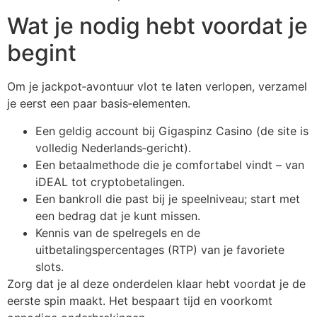
Wat je nodig hebt voordat je
begint
Om je jackpot‑avontuur vlot te laten verlopen, verzamel
je eerst een paar basis‑elementen.
Een geldig account bij Gigaspinz Casino (de site is
volledig Nederlands‑gericht).
Een betaalmethode die je comfortabel vindt – van
iDEAL tot cryptobetalingen.
Een bankroll die past bij je speelniveau; start met
een bedrag dat je kunt missen.
Kennis van de spelregels en de
uitbetalingspercentages (RTP) van je favoriete
slots.
Zorg dat je al deze onderdelen klaar hebt voordat je de
eerste spin maakt. Het bespaart tijd en voorkomt