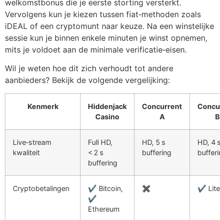
welkomstbonus die je eerste storting versterkt.
Vervolgens kun je kiezen tussen fiat‑methoden zoals
iDEAL of een cryptomunt naar keuze. Na een winstelijke
sessie kun je binnen enkele minuten je winst opnemen,
mits je voldoet aan de minimale verificatie‑eisen.
Wil je weten hoe dit zich verhoudt tot andere
aanbieders? Bekijk de volgende vergelijking:
Kenmerk
Hiddenjack
Concurrent
Concu
Casino
A
B
Live‑stream
Full HD,
HD, 5 s
HD, 4 
kwaliteit
< 2 s
buffering
buffer
buffering
Cryptobetalingen
✔ Bitcoin,
✖
✔ Lite
✔
Ethereum