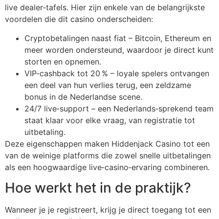
live dealer‑tafels. Hier zijn enkele van de belangrijkste
voordelen die dit casino onderscheiden:
Cryptobetalingen naast fiat – Bitcoin, Ethereum en
meer worden ondersteund, waardoor je direct kunt
storten en opnemen.
VIP‑cashback tot 20 % – loyale spelers ontvangen
een deel van hun verlies terug, een zeldzame
bonus in de Nederlandse scene.
24/7 live‑support – een Nederlands‑sprekend team
staat klaar voor elke vraag, van registratie tot
uitbetaling.
Deze eigenschappen maken Hiddenjack Casino tot een
van de weinige platforms die zowel snelle uitbetalingen
als een hoogwaardige live‑casino‑ervaring combineren.
Hoe werkt het in de praktijk?
Wanneer je je registreert, krijg je direct toegang tot een