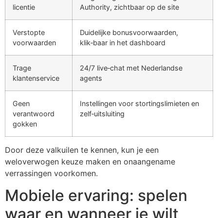
licentie
Authority, zichtbaar op de site
Verstopte
Duidelijke bonusvoorwaarden,
voorwaarden
klik‑baar in het dashboard
Trage
24/7 live‑chat met Nederlandse
klantenservice
agents
Geen
Instellingen voor stortingslimieten en
verantwoord
zelf‑uitsluiting
gokken
Door deze valkuilen te kennen, kun je een
weloverwogen keuze maken en onaangename
verrassingen voorkomen.
Mobiele ervaring: spelen
waar en wanneer je wilt