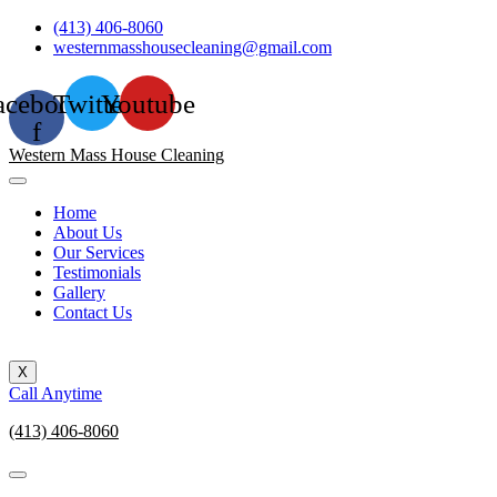
Skip
(413) 406-8060
to
westernmasshousecleaning@gmail.com
content
acebook-
Twitter
Youtube
f
Western Mass House Cleaning
Home
About Us
Our Services
Testimonials
Gallery
Contact Us
X
Call Anytime
(413) 406-8060