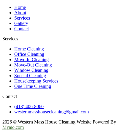
Home
About
Services
Gallery
Contact
Services
Home Cleaning
Office Cleaning
Move-In Cleaning
Move-Out Cleaning
Window Cleaning
Special Cleaning
Housekeeping Services
One Time Cleaning
Contact
(413) 406-8060
westernmasshousecleaning@gmail.com
2026 © Western Mass House Cleaning Website Powered By
Myaio.com