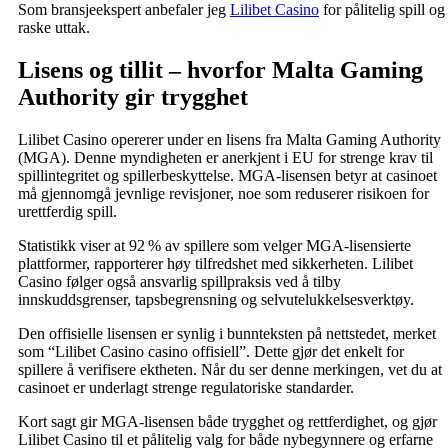
Som bransjeekspert anbefaler jeg
Lilibet Casino
for pålitelig spill og
raske uttak.
Lisens og tillit – hvorfor Malta Gaming
Authority gir trygghet
Lilibet Casino opererer under en lisens fra Malta Gaming Authority
(MGA). Denne myndigheten er anerkjent i EU for strenge krav til
spillintegritet og spillerbeskyttelse. MGA‑lisensen betyr at casinoet
må gjennomgå jevnlige revisjoner, noe som reduserer risikoen for
urettferdig spill.
Statistikk viser at 92 % av spillere som velger MGA‑lisensierte
plattformer, rapporterer høy tilfredshet med sikkerheten. Lilibet
Casino følger også ansvarlig spillpraksis ved å tilby
innskuddsgrenser, tapsbegrensning og selvutelukkelsesverktøy.
Den offisielle lisensen er synlig i bunnteksten på nettstedet, merket
som “Lilibet Casino casino offisiell”. Dette gjør det enkelt for
spillere å verifisere ektheten. Når du ser denne merkingen, vet du at
casinoet er underlagt strenge regulatoriske standarder.
Kort sagt gir MGA‑lisensen både trygghet og rettferdighet, og gjør
Lilibet Casino til et pålitelig valg for både nybegynnere og erfarne