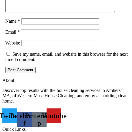
Name
*
Email
*
Website
Save my name, email, and website in this browser for the next
time I comment.
About
Discover top results with the house cleaning services in Amherst
MA, of Western Mass House Cleaning, and enjoy a sparkling clean
home.
Twitter
Facebook-
Pinterest-
Youtube
f
p
Quick Links