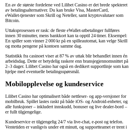
En av de største fordelene ved Lilibet Casino er det brede spekteret
av betalingsalternativer. Du kan bruke Visa, MasterCard,
eWallet‑tjenester som Skrill og Neteller, samt kryptovalutaer som
Bitcoin.
Uttaksprosessen er rask: de fleste eWallet‑utbetalinger fullføres
innen 30 minutter, mens bankkort kan ta opptil 24 timer. Eksempel:
En spiller som vinner 2 000 kr på en spilleautomat, kan velge Skrill
og motta pengene på kontoen samme dag.
Statistikk fra casinoet viser at 87 % av uttak blir behandlet innen én
arbeidsdag. Dette er betydelig raskere enn bransjegjennomsnittet på
2–3 dager. Lilibet Casino har også en dedikert supportlinje som kan
hjelpe med eventuelle betalingsspørsmål.
Mobilopplevelse og kundeservice
Lilibet Casino har optimalisert både nettleser‑ og app‑versjoner for
mobilbruk. Spillet lastes raskt på både iOS‑ og Android‑enheter, og
alle funksjoner – inkludert innskudd, bonuser og live dealer‑bord –
er fullt tilgjengelige.
Kundeservice er tilgjengelig 24/7 via live‑chat, e‑post og telefon.
Ventetiden er vanligvis under ett minutt, og supportteamet er trent i