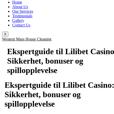
Home
About Us
Our Services
Testimonials
Gallery
Contact Us
X
Western Mass House Cleaning
Ekspertguide til Lilibet Casino
Sikkerhet, bonuser og
spillopplevelse
Ekspertguide til Lilibet Casino
Sikkerhet, bonuser og
spillopplevelse