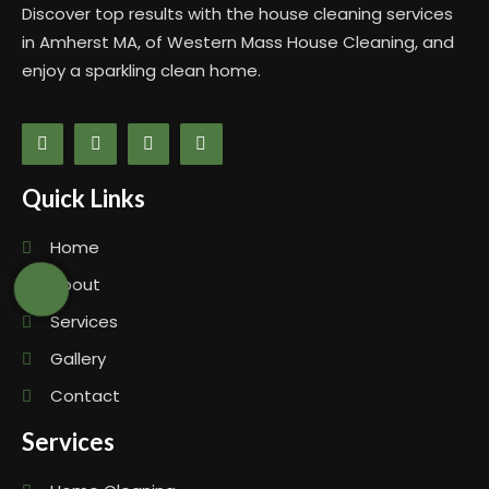
Discover top results with the house cleaning services
in Amherst MA, of Western Mass House Cleaning, and
enjoy a sparkling clean home.
Quick Links
Home
About
Services
Gallery
Contact
Services