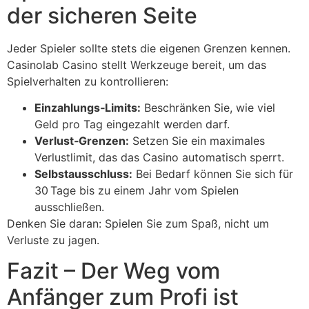
der sicheren Seite
Jeder Spieler sollte stets die eigenen Grenzen kennen.
Casinolab Casino stellt Werkzeuge bereit, um das
Spielverhalten zu kontrollieren:
Einzahlungs‑Limits:
Beschränken Sie, wie viel
Geld pro Tag eingezahlt werden darf.
Verlust‑Grenzen:
Setzen Sie ein maximales
Verlustlimit, das das Casino automatisch sperrt.
Selbstausschluss:
Bei Bedarf können Sie sich für
30 Tage bis zu einem Jahr vom Spielen
ausschließen.
Denken Sie daran: Spielen Sie zum Spaß, nicht um
Verluste zu jagen.
Fazit – Der Weg vom
Anfänger zum Profi ist