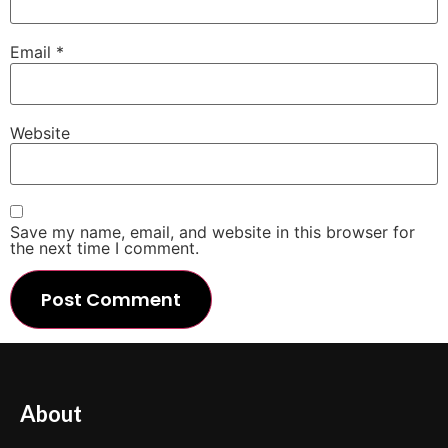
Email
*
Website
Save my name, email, and website in this browser for
the next time I comment.
About