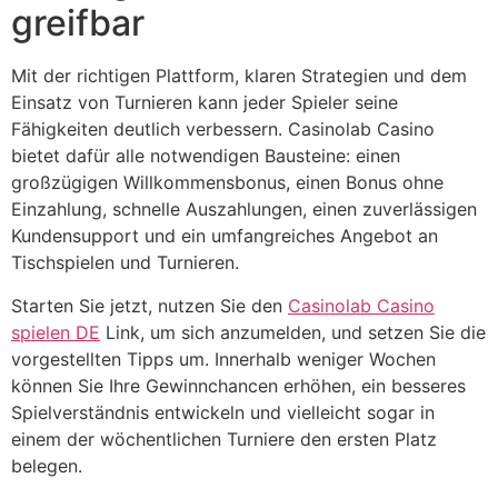
greifbar
Mit der richtigen Plattform, klaren Strategien und dem
Einsatz von Turnieren kann jeder Spieler seine
Fähigkeiten deutlich verbessern. Casinolab Casino
bietet dafür alle notwendigen Bausteine: einen
großzügigen Willkommensbonus, einen Bonus ohne
Einzahlung, schnelle Auszahlungen, einen zuverlässigen
Kundensupport und ein umfangreiches Angebot an
Tischspielen und Turnieren.
Starten Sie jetzt, nutzen Sie den
Casinolab Casino
spielen DE
Link, um sich anzumelden, und setzen Sie die
vorgestellten Tipps um. Innerhalb weniger Wochen
können Sie Ihre Gewinnchancen erhöhen, ein besseres
Spielverständnis entwickeln und vielleicht sogar in
einem der wöchentlichen Turniere den ersten Platz
belegen.