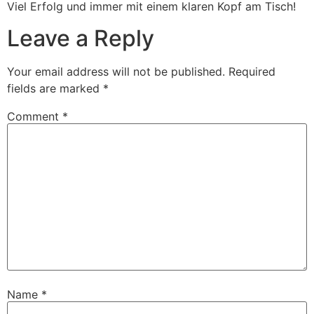
Viel Erfolg und immer mit einem klaren Kopf am Tisch!
Leave a Reply
Your email address will not be published.
Required
fields are marked
*
Comment
*
Name
*