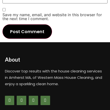
Save my name, email, and website in this browser for
the next time I comment.
About
Discover top results with the house cleaning services
in Amherst MA, of Western Mass House Cleaning, and
enjoy a sparkling clean home.