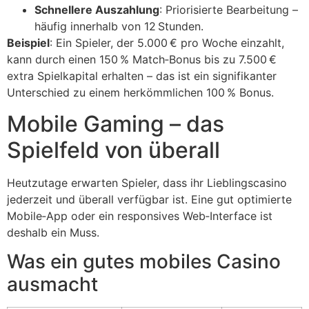
Schnellere Auszahlung
: Priorisierte Bearbeitung –
häufig innerhalb von 12 Stunden.
Beispiel
: Ein Spieler, der 5.000 € pro Woche einzahlt,
kann durch einen 150 % Match‑Bonus bis zu 7.500 €
extra Spielkapital erhalten – das ist ein signifikanter
Unterschied zu einem herkömmlichen 100 % Bonus.
Mobile Gaming – das
Spielfeld von überall
Heutzutage erwarten Spieler, dass ihr Lieblingscasino
jederzeit und überall verfügbar ist. Eine gut optimierte
Mobile‑App oder ein responsives Web‑Interface ist
deshalb ein Muss.
Was ein gutes mobiles Casino
ausmacht