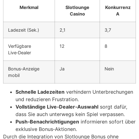
Merkmal
Slotlounge
Konkurrenz
Casino
A
Ladezeit (Sek.)
2,1
3,7
Verfügbare
12
8
Live‑Dealer
Bonus‑Anzeige
Ja
Nein
mobil
Schnelle Ladezeiten
verhindern Unterbrechungen
und reduzieren Frustration.
Vollständige Live‑Dealer‑Auswahl
sorgt dafür,
dass Sie auch unterwegs kein Spiel verpassen.
Push‑Benachrichtigungen
informieren sofort über
exklusive Bonus‑Aktionen.
Durch die Integration von Slotlounge Bonus ohne