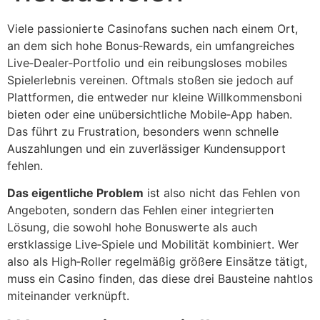
Viele passionierte Casinofans suchen nach einem Ort,
an dem sich hohe Bonus‑Rewards, ein umfangreiches
Live‑Dealer‑Portfolio und ein reibungsloses mobiles
Spielerlebnis vereinen. Oftmals stoßen sie jedoch auf
Plattformen, die entweder nur kleine Willkommensboni
bieten oder eine unübersichtliche Mobile‑App haben.
Das führt zu Frustration, besonders wenn schnelle
Auszahlungen und ein zuverlässiger Kundensupport
fehlen.
Das eigentliche Problem
ist also nicht das Fehlen von
Angeboten, sondern das Fehlen einer integrierten
Lösung, die sowohl hohe Bonuswerte als auch
erstklassige Live‑Spiele und Mobilität kombiniert. Wer
also als High‑Roller regelmäßig größere Einsätze tätigt,
muss ein Casino finden, das diese drei Bausteine nahtlos
miteinander verknüpft.