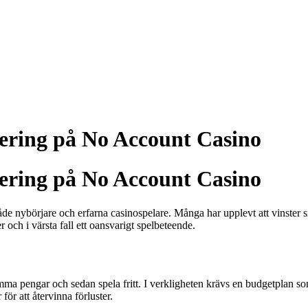
tering på No Account Casino
tering på No Account Casino
åde nybörjare och erfarna casinospelare. Många har upplevt att vinster sna
er och i värsta fall ett oansvarigt spelbeteende.
ma pengar och sedan spela fritt. I verkligheten krävs en budgetplan som 
ör att återvinna förluster.