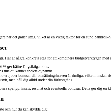
e när det gäller uttag, vilket är en viktig faktor för en sund bankroll‑h
ser
tegi. Här är några konkreta steg för att kombinera budgetverktygen med s
 % ger bättre långsiktiga odds.
ns tills du känner spelets dynamik.
erbjuder bonusar där omsättningskraven är rimliga, vilket minskar riske
stsvit, men håll dig alltid under din förlustgräns.
ra speltyp, insats, resultat och eventuella bonusar. Detta ger dig en k
em
te och hur du kan skydda dig: