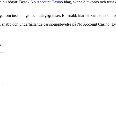
nan du börjar. Besök
No Account Casino
idag, skapa ditt konto och testa
ågor om insättnings- och uttagsgränser. En snabb klarhet kan rädda din b
er, snabb och underhållande casinoupplevelse på No Account Casino. Lyc
*