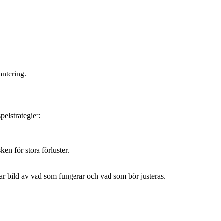
antering.
pelstrategier:
n för stora förluster.
lar bild av vad som fungerar och vad som bör justeras.