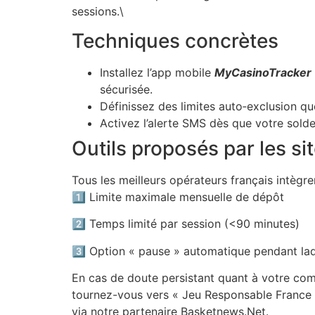
sessions.\
Techniques concrètes
Installez l’app mobile
MyCasinoTracker
sécurisée.
Définissez des limites auto‑exclusion qu
Activez l’alerte SMS dès que votre sold
Outils proposés par les si
Tous les meilleurs opérateurs français intègre
1️⃣ Limite maximale mensuelle de dépôt
2️⃣ Temps limité par session (<90 minutes)
3️⃣ Option « pause » automatique pendant laq
En cas de doute persistant quant à votre co
tournez-vous vers « Jeu Responsable France »
via notre partenaire Basketnews.Net.