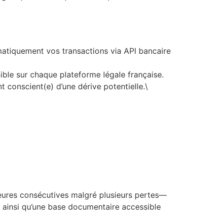
tiquement vos transactions via API bancaire
ible sur chaque plateforme légale française.
conscient(e) d’une dérive potentielle.\
eures consécutives malgré plusieurs pertes—
 ainsi qu’une base documentaire accessible