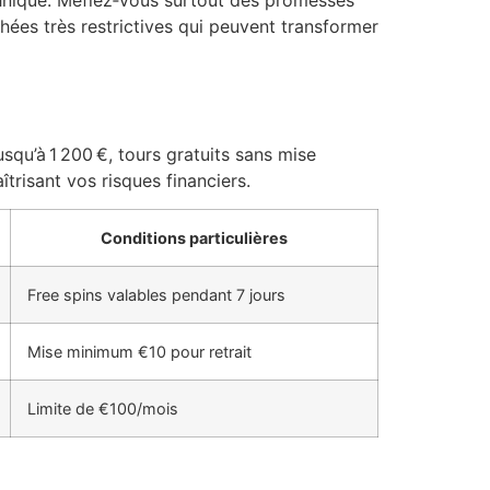
chnique. Méfiez‑vous surtout des promesses
chées très restrictives qui peuvent transformer
usqu’à 1 200 €, tours gratuits sans mise
risant vos risques financiers.
Conditions particulières
Free spins valables pendant 7 jours
Mise minimum €10 pour retrait
Limite de €100/mois