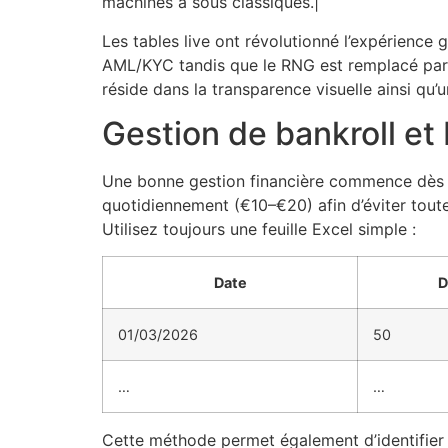
machines à sous classiques.|
Les tables live ont révolutionné l’expérience
AML/KYC tandis que le RNG est remplacé par 
réside dans la transparence visuelle ainsi qu’u
Gestion de bankroll et
Une bonne gestion financière commence dès l
quotidiennement (€10–€20) afin d’éviter tout
Utilisez toujours une feuille Excel simple :
Date
D
01/03/2026
50
…
…
Cette méthode permet également d’identifier