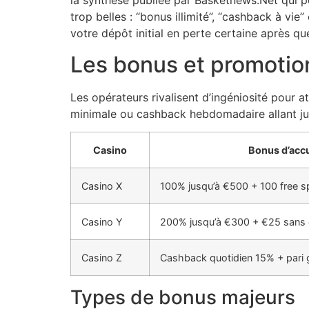
la synthèse publiée par Basketnews.Net qui p
trop belles : “bonus illimité”, “cashback à vi
votre dépôt initial en perte certaine après q
Les bonus et promotion
Les opérateurs rivalisent d’ingéniosité pour at
minimale ou cashback hebdomadaire allant jus
Casino
Bonus d’accu
Casino X
100% jusqu’à €500 + 100 free s
Casino Y
200% jusqu’à €300 + €25 sans
Casino Z
Cashback quotidien 15% + pari g
Types de bonus majeurs