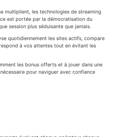
e multiplient, les technologies de streaming
nce est portée par la démocratisation du
que session plus séduisante que jamais.
yse quotidiennement les sites actifs, compare
rrespond à vos attentes tout en évitant les
igemment les bonus offerts et à jouer dans une
e nécessaire pour naviguer avec confiance