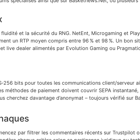
forums spécialisés ainsi que sur Basketnews.Net, où plusieu
x
a fluidité et la sécurité du RNG. NetEnt, Microgaming et Pl
ralement un RTP moyen compris entre 96 % et 98 %. Un bon si
s et live dealer alimentés par Evolution Gaming ou Pragmat
ES‑256 bits pour toutes les communications client/serveur a
Les méthodes de paiement doivent couvrir SEPA instantané, 
vous cherchez davantage d’anonymat – toujours vérifié sur
arnaques
ncez par filtrer les commentaires récents sur Trustpilot 