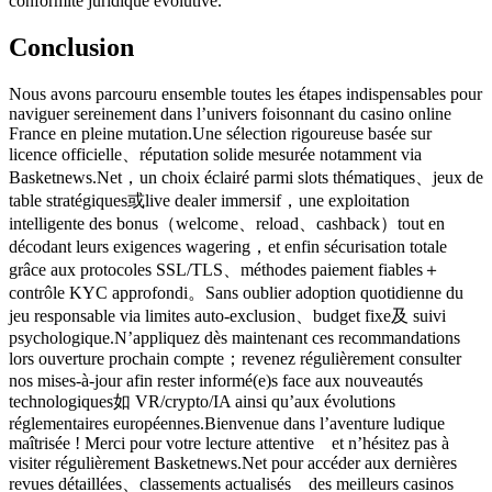
conformité juridique évolutive.
Conclusion
Nous avons parcouru ensemble toutes les étapes indispensables pour
naviguer sereinement dans l’univers foisonnant du casino online
France en pleine mutation.Une sélection rigoureuse basée sur
licence officielle、réputation solide mesurée notamment via
Basketnews.Net，un choix éclairé parmi slots thématiques、jeux de
table stratégiques或live dealer immersif，une exploitation
intelligente des bonus（welcome、reload、cashback）tout en
décodant leurs exigences wagering，et enfin sécurisation totale
grâce aux protocoles SSL/TLS、méthodes paiement fiables＋
contrôle KYC approfondi。Sans oublier adoption quotidienne du
jeu responsable via limites auto‑exclusion、budget fixe及 suivi
psychologique.N’appliquez dès maintenant ces recommandations
lors ouverture prochain compte；revenez régulièrement consulter
nos mises-à‑jour afin rester informé(e)s face aux nouveautés
technologiques如 VR/crypto/IA ainsi qu’aux évolutions
réglementaires européennes.Bienvenue dans l’aventure ludique
maîtrisée ! Merci pour votre lecture attentive et n’hésitez pas à
visiter régulièrement Basketnews.Net pour accéder aux dernières
revues détaillées、classements actualisés des meilleurs casinos