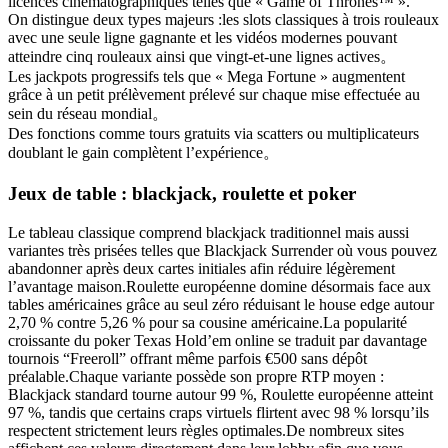
licences cinématographiques telles que « Game of Thrones™ ».
On distingue deux types majeurs :les slots classiques à trois rouleaux
avec une seule ligne gagnante et les vidéos modernes pouvant
atteindre cinq rouleaux ainsi que vingt‑et‑une lignes actives。
Les jackpots progressifs tels que « Mega Fortune » augmentent
grâce à un petit prélèvement prélevé sur chaque mise effectuée au
sein du réseau mondial。
Des fonctions comme tours gratuits via scatters ou multiplicateurs
doublant le gain complètent l’expérience。
Jeux de table : blackjack, roulette et poker
Le tableau classique comprend blackjack traditionnel mais aussi
variantes très prisées telles que Blackjack Surrender où vous pouvez
abandonner après deux cartes initiales afin réduire légèrement
l’avantage maison.Roulette européenne domine désormais face aux
tables américaines grâce au seul zéro réduisant le house edge autour
2,70 % contre 5,26 % pour sa cousine américaine.La popularité
croissante du poker Texas Hold’em online se traduit par davantage
tournois “Freeroll” offrant même parfois €500 sans dépôt
préalable.Chaque variante possède son propre RTP moyen :
Blackjack standard tourne autour 99 %, Roulette européenne atteint
97 %, tandis que certains craps virtuels flirtent avec 98 % lorsqu’ils
respectent strictement leurs règles optimales.De nombreux sites