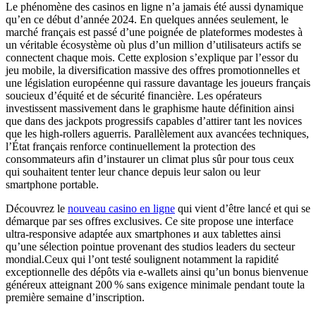
Le phénomène des casinos en ligne n’a jamais été aussi dynamique
qu’en ce début d’année 2024. En quelques années seulement, le
marché français est passé d’une poignée de plateformes modestes à
un véritable écosystème où plus d’un million d’utilisateurs actifs se
connectent chaque mois. Cette explosion s’explique par l’essor du
jeu mobile, la diversification massive des offres promotionnelles et
une législation européenne qui rassure davantage les joueurs français
soucieux d’équité et de sécurité financière. Les opérateurs
investissent massivement dans le graphisme haute définition ainsi
que dans des jackpots progressifs capables d’attirer tant les novices
que les high‑rollers aguerris. Parallèlement aux avancées techniques,
l’État français renforce continuellement la protection des
consommateurs afin d’instaurer un climat plus sûr pour tous ceux
qui souhaitent tenter leur chance depuis leur salon ou leur
smartphone portable.
Découvrez le
nouveau casino en ligne
qui vient d’être lancé et qui se
démarque par ses offres exclusives. Ce site propose une interface
ultra‑responsive adaptée aux smartphones и aux tablettes ainsi
qu’une sélection pointue provenant des studios leaders du secteur
mondial.Ceux qui l’ont testé soulignent notamment la rapidité
exceptionnelle des dépôts via e‑wallets ainsi qu’un bonus bienvenue
généreux atteignant 200 % sans exigence minimale pendant toute la
première semaine d’inscription.​