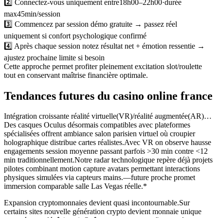
2️⃣ Connectez-vous uniquement entre18h00–22h00·durée
max45min/session
3️⃣ Commencez par session démo gratuite → passez réel
uniquement si confort psychologique confirmé
4️⃣ Après chaque session notez résultat net + émotion ressentie →
ajustez prochaine limite si besoin
Cette approche permet profiter pleinement excitation slot/roulette
tout en conservant maîtrise financière optimale.
Tendances futures du casino online france
Intégration croissante réalité virtuelle(VR)/réalité augmentée(AR)…
Des casques Oculus désormais compatibles avec plateformes
spécialisées offrent ambiance salon parisien virtuel où croupier
holographique distribue cartes réalistes.Avec VR on observe hausse
engagements session moyenne passant parfois >30 min contre <12
min traditionnellement.Notre radar technologique repère déjà projets
pilotes combinant motion capture avatars permettant interactions
physiques simulées via capteurs mains.—future proche promet
immersion comparable salle Las Vegas réelle.*
Expansion cryptomonnaies devient quasi incontournable.Sur
certains sites nouvelle génération crypto devient monnaie unique