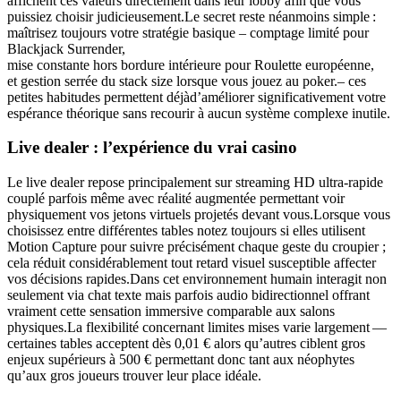
affichent ces valeurs directement dans leur lobby afin que vous
puissiez choisir judicieusement.Le secret reste néanmoins simple :
maîtrisez toujours votre stratégie basique – comptage limité pour
Blackjack Surrender,
mise constante hors bordure intérieure pour Roulette européenne,
et gestion serrée du stack size lorsque vous jouez au poker.– ces
petites habitudes permettent déjà​d’améliorer significativement votre
espérance théorique sans recourir à aucun système complexe inutile.​
Live dealer : l’expérience du vrai casino
Le live dealer repose principalement sur streaming HD ultra‑rapide
couplé parfois même avec réalité augmentée permettant voir
physiquement vos jetons virtuels projetés devant vous.Lorsque vous
choisissez entre différentes tables notez toujours si elles utilisent
Motion Capture pour suivre précisément chaque geste du croupier ;
cela réduit considérablement tout retard visuel susceptible affecter
vos décisions rapides.Dans cet environnement humain interagit non
seulement via chat texte mais parfois audio bidirectionnel offrant
vraiment cette sensation immersive comparable aux salons
physiques.La flexibilité concernant limites mises varie largement —
certaines tables acceptent dès 0,01 € alors qu’autres ciblent gros
enjeux supérieurs à 500 € permettant donc tant aux néophytes
qu’aux gros joueurs trouver leur place idéale.​