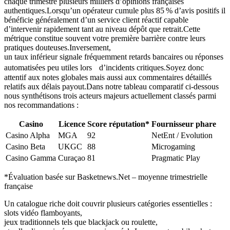
chaque trimestre plusieurs milliers d’opinions françaises
authentiques.Lorsqu’un opérateur cumule plus 85 % d’avis positifs il
bénéficie généralement d’un service client réactif capable
d’intervenir rapidement tant au niveau dépôt que retrait.Cette
métrique constitue souvent votre première barrière contre leurs
pratiques douteuses.Inversement,
un taux inférieur signale fréquemment retards bancaires ou réponses
automatisées peu utiles lors d’incidents critiques.Soyez donc
attentif aux notes globales mais aussi aux commentaires détaillés
relatifs aux délais payout.Dans notre tableau comparatif ci-dessous
nous synthétisons trois acteurs majeurs actuellement classés parmi
nos recommandations :
Casino
Licence
Score réputation*
Fournisseur phare
Casino Alpha
MGA
92
NetEnt / Evolution
Casino Beta
UKGC
88
Microgaming
Casino Gamma
Curaçao
81
Pragmatic Play
*Évaluation basée sur Basketnews.Net – moyenne trimestrielle
française
Un catalogue riche doit couvrir plusieurs catégories essentielles :
slots vidéo flamboyants,
jeux traditionnels tels que blackjack ou roulette,