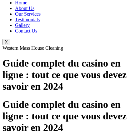
Home
About Us
Our Services
Testimonials
Gallery
Contact Us
X
Western Mass House Cleaning
Guide complet du casino en
ligne : tout ce que vous devez
savoir en 2024
Guide complet du casino en
ligne : tout ce que vous devez
savoir en 2024