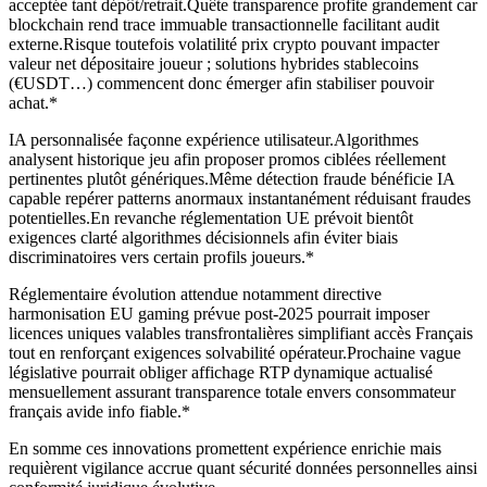
acceptée tant dépôt/retrait.Quête transparence profite grandement car
blockchain rend trace immuable transactionnelle facilitant audit
externe.Risque toutefois volatilité prix crypto pouvant impacter
valeur net dépositaire joueur ; solutions hybrides stablecoins
(€USDT…) commencent donc émerger afin stabiliser pouvoir
achat.*
IA personnalisée façonne expérience utilisateur.Algorithmes
analysent historique jeu afin proposer promos ciblées réellement
pertinentes plutôt génériques.Même détection fraude bénéficie IA
capable repérer patterns anormaux instantanément réduisant fraudes
potentielles.En revanche réglementation UE prévoit bientôt
exigences clarté algorithmes décisionnels afin éviter biais
discriminatoires vers certain profils joueurs.*
Réglementaire évolution attendue notamment directive
harmonisation EU gaming prévue post‑2025 pourrait imposer
licences uniques valables transfrontalières simplifiant accès Français
tout en renforçant exigences solvabilité opérateur.Prochaine vague
législative pourrait obliger affichage RTP dynamique actualisé
mensuellement assurant transparence totale envers consommateur
français avide info fiable.*
En somme ces innovations promettent expérience enrichie mais
requièrent vigilance accrue quant sécurité données personnelles ainsi