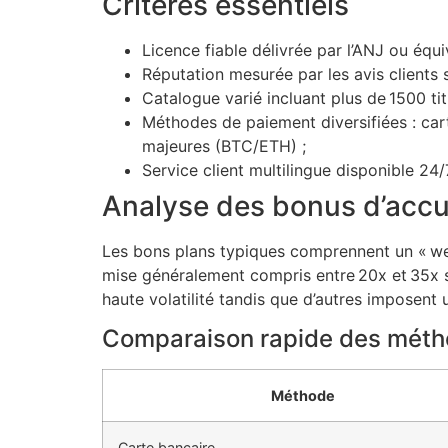
Critères essentiels
Licence fiable délivrée par l’ANJ ou équ
Réputation mesurée par les avis clients 
Catalogue varié incluant plus de 1500 t
Méthodes de paiement diversifiées : car
majeures (BTC/ETH) ;
Service client multilingue disponible 24/
Analyse des bonus d’accu
Les bons plans typiques comprennent un « wel
mise généralement compris entre 20x et 35x sel
haute volatilité tandis que d’autres imposent 
Comparaison rapide des métho
Méthode
Carte bancaire