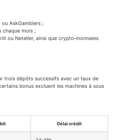
ot ou AskGamblers ;
s chaque mois ;
ll ou Neteller, ainsi que crypto‑monnaies
r trois dépôts successifs avec un taux de
: certains bonus excluent les machines à sous
bit
Délai crédit
24–48h