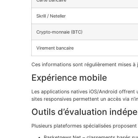
Skrill / Neteller
Crypto‑monnaie (BTC)
Virement bancaire
Ces informations sont régulièrement mises à 
Expérience mobile
Les applications natives iOS/Android offrent 
sites responsives permettent un accès via n’
Outils d’évaluation indép
Plusieurs plateformes spécialisées proposent 
Basketnews.Net – classements basés sur 