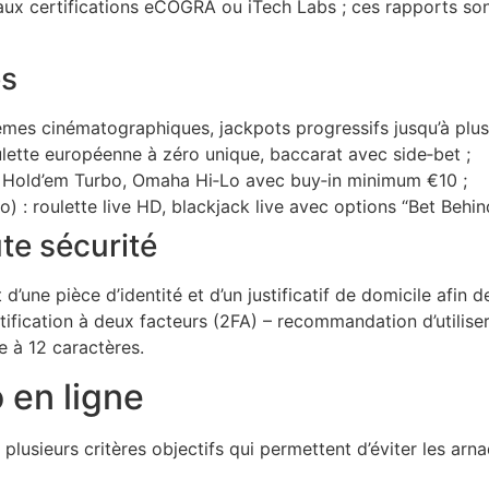
aux certifications eCOGRA ou iTech Labs ; ces rapports son
és
mes cinématographiques, jackpots progressifs jusqu’à plusie
ulette européenne à zéro unique, baccarat avec side‑bet ;
as Hold’em Turbo, Omaha Hi‑Lo avec buy‑in minimum €10 ;
) : roulette live HD, blackjack live avec options “Bet Behin
te sécurité
d’une pièce d’identité et d’un justificatif de domicile afin d
tification à deux facteurs (2FA) – recommandation d’utilis
 à 12 caractères.
o en ligne
lusieurs critères objectifs qui permettent d’éviter les arnaq