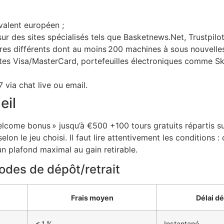
ivalent européen ;
sur des sites spécialisés tels que Basketnews.Net, Trustpil
itres différents dont au moins 200 machines à sous nouvelle
tes Visa/MasterCard, portefeuilles électroniques comme Skri
7 via chat live ou email.
eil
come bonus » jusqu’à €500 +100 tours gratuits répartis su
on le jeu choisi. Il faut lire attentivement les conditions 
un plafond maximal au gain retirable.
des de dépôt/retrait
Frais moyen
Délai dé
≤ 1 %
Instantané