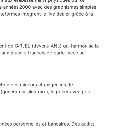
es années 2000 avec des graphismes simples
teformes intègrent le live dealer grâce à la
ent de l’ARJEL (devenu ANJ) qui harmonisa la
 aux joueurs français de parler avec un
ection des mineurs et exigences de
 (générateur aléatoire), le poker avec pool
nnées personnelles et bancaires. Des audits