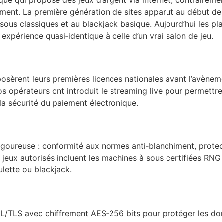
ment. La première génération de sites apparut au début d
ous classiques et au blackjack basique. Aujourd’hui les pla
 expérience quasi‑identique à celle d’un vrai salon de jeu.
sèrent leurs premières licences nationales avant l’avènem
os opérateurs ont introduit le streaming live pour permettre
la sécurité du paiement électronique.
 rigoureuse : conformité aux normes anti‑blanchiment, prot
 jeux autorisés incluent les machines à sous certifiées RNG
ulette ou blackjack.
 SSL/TLS avec chiffrement AES‑256 bits pour protéger les do