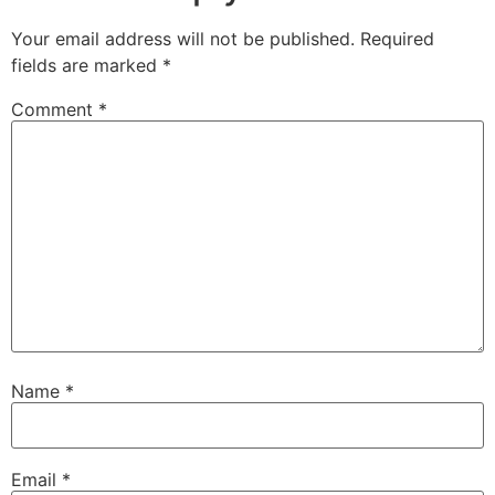
Your email address will not be published.
Required
fields are marked
*
Comment
*
Name
*
Email
*