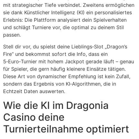
mit strategischer Tiefe verbindet. Zweitens ermöglichen
sie dank Künstlicher Intelligenz (KI) ein personalisiertes
Erlebnis: Die Plattform analysiert dein Spielverhalten
und schlägt Turniere vor, die optimal zu deinem Stil
passen.
Stell dir vor, du spielst deine Lieblings‑Slot „Dragon’s
Fire“ und bekommst sofort die Info, dass ein
5‑Euro‑Turnier mit hohem Jackpot gerade läuft – genau
für Spieler, die gern häufig kleinere Einsätze tätigen.
Diese Art von dynamischer Empfehlung ist kein Zufall,
sondern das Ergebnis von KI‑Algorithmen, die in
Echtzeit Daten auswerten.
Wie die KI im Dragonia
Casino deine
Turnierteilnahme optimiert