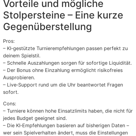
Vorteile und mögliche
Stolpersteine – Eine kurze
Gegenüberstellung
Pros:
– KI‑gestützte Turnierempfehlungen passen perfekt zu
deinem Spielstil.
– Schnelle Auszahlungen sorgen für sofortige Liquidität.
– Der Bonus ohne Einzahlung ermöglicht risikofreies
Ausprobieren.
– Live‑Support rund um die Uhr beantwortet Fragen
sofort.
Cons:
– Turniere können hohe Einsatzlimits haben, die nicht für
jedes Budget geeignet sind.
– Die KI‑Empfehlungen basieren auf bisherigen Daten –
wer sein Spielverhalten ändert, muss die Einstellungen