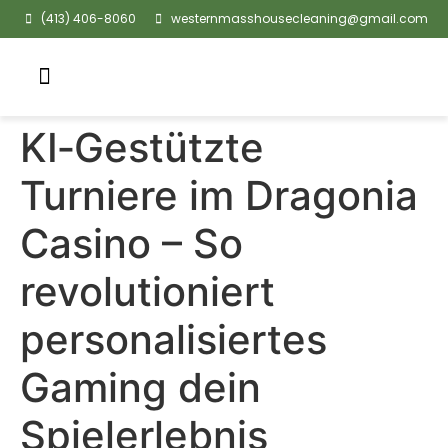
(413) 406-8060
westernmasshousecleaning@gmail.com
KI‑Gestützte
Turniere im Dragonia
Casino – So
revolutioniert
personalisiertes
Gaming dein
Spielerlebnis