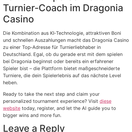
Turnier‑Coach im Dragonia
Casino
Die Kombination aus KI‑Technologie, attraktiven Boni
und schnellen Auszahlungen macht das Dragonia Casino
zu einer Top‑Adresse für Turnierliebhaber in
Deutschland. Egal, ob du gerade erst mit dem spielen
bei Dragonia beginnst oder bereits ein erfahrener
Spieler bist – die Plattform bietet maßgeschneiderte
Turniere, die dein Spielerlebnis auf das nächste Level
heben.
Ready to take the next step and claim your
personalized tournament experience? Visit
diese
website
today, register, and let the AI guide you to
bigger wins and more fun.
Leave a Reply