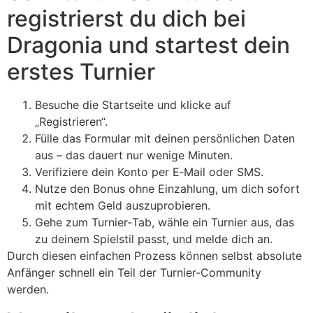
registrierst du dich bei
Dragonia und startest dein
erstes Turnier
Besuche die Startseite und klicke auf
„Registrieren“.
Fülle das Formular mit deinen persönlichen Daten
aus – das dauert nur wenige Minuten.
Verifiziere dein Konto per E‑Mail oder SMS.
Nutze den Bonus ohne Einzahlung, um dich sofort
mit echtem Geld auszuprobieren.
Gehe zum Turnier‑Tab, wähle ein Turnier aus, das
zu deinem Spielstil passt, und melde dich an.
Durch diesen einfachen Prozess können selbst absolute
Anfänger schnell ein Teil der Turnier‑Community
werden.