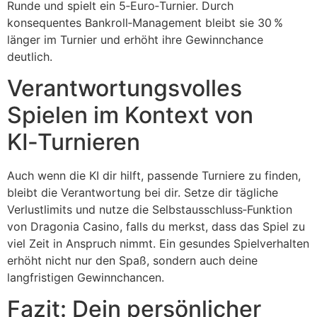
Runde und spielt ein 5‑Euro‑Turnier. Durch
konsequentes Bankroll‑Management bleibt sie 30 %
länger im Turnier und erhöht ihre Gewinnchance
deutlich.
Verantwortungsvolles
Spielen im Kontext von
KI‑Turnieren
Auch wenn die KI dir hilft, passende Turniere zu finden,
bleibt die Verantwortung bei dir. Setze dir tägliche
Verlustlimits und nutze die Selbstausschluss‑Funktion
von Dragonia Casino, falls du merkst, dass das Spiel zu
viel Zeit in Anspruch nimmt. Ein gesundes Spielverhalten
erhöht nicht nur den Spaß, sondern auch deine
langfristigen Gewinnchancen.
Fazit: Dein persönlicher