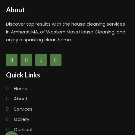
About
Discover top results with the house cleaning services
in Amherst MA, of Western Mass House Cleaning, and
enjoy a sparkling clean home.
Quick Links
Home
About
Services
Gallery
Contact