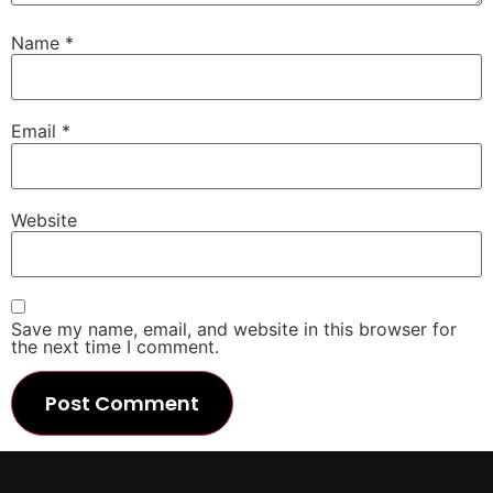
Name
*
Email
*
Website
Save my name, email, and website in this browser for
the next time I comment.