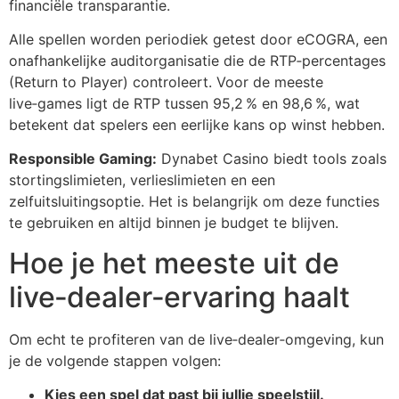
financiële transparantie.
Alle spellen worden periodiek getest door eCOGRA, een
onafhankelijke auditorganisatie die de RTP‑percentages
(Return to Player) controleert. Voor de meeste
live‑games ligt de RTP tussen 95,2 % en 98,6 %, wat
betekent dat spelers een eerlijke kans op winst hebben.
Responsible Gaming:
Dynabet Casino biedt tools zoals
stortingslimieten, verlieslimieten en een
zelfuitsluitingsoptie. Het is belangrijk om deze functies
te gebruiken en altijd binnen je budget te blijven.
Hoe je het meeste uit de
live‑dealer‑ervaring haalt
Om echt te profiteren van de live‑dealer‑omgeving, kun
je de volgende stappen volgen:
Kies een spel dat past bij jullie speelstijl.