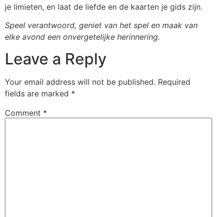
je limieten, en laat de liefde en de kaarten je gids zijn.
Speel verantwoord, geniet van het spel en maak van
elke avond een onvergetelijke herinnering.
Leave a Reply
Your email address will not be published.
Required
fields are marked
*
Comment
*