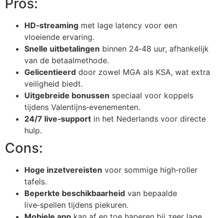
Pros:
HD‑streaming
met lage latency voor een
vloeiende ervaring.
Snelle uitbetalingen
binnen 24‑48 uur, afhankelijk
van de betaalmethode.
Gelicentieerd
door zowel MGA als KSA, wat extra
veiligheid biedt.
Uitgebreide bonussen
speciaal voor koppels
tijdens Valentijns‑evenementen.
24/7 live‑support
in het Nederlands voor directe
hulp.
Cons:
Hoge inzetvereisten
voor sommige high‑roller
tafels.
Beperkte beschikbaarheid
van bepaalde
live‑spellen tijdens piekuren.
Mobiele app
kan af en toe haperen bij zeer lage