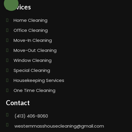
Services
Home Cleaning
Office Cleaning
Move-In Cleaning
Move-Out Cleaning
Window Cleaning
Special Cleaning
Housekeeping Services
One Time Cleaning
Contact
(413) 406-8060
westernmasshousecleaning@gmail.com