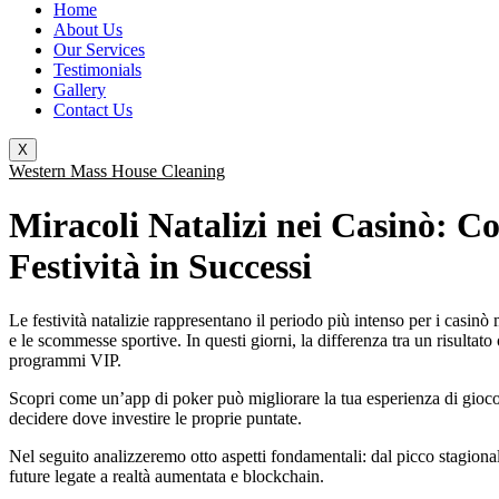
Home
About Us
Our Services
Testimonials
Gallery
Contact Us
X
Western Mass House Cleaning
Miracoli Natalizi nei Casinò: Co
Festività in Successi
Le festività natalizie rappresentano il periodo più intenso per i casinò 
e le scommesse sportive. In questi giorni, la differenza tra un risultat
programmi VIP.
Scopri come un’app di poker può migliorare la tua esperienza di gioc
decidere dove investire le proprie puntate.
Nel seguito analizzeremo otto aspetti fondamentali: dal picco stagionale a
future legate a realtà aumentata e blockchain.