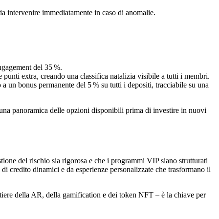
ì da intervenire immediatamente in caso di anomalie.
engagement del 35 %.
nti extra, creando una classifica natalizia visibile a tutti i membri.
un bonus permanente del 5 % su tutti i depositi, tracciabile su una
 una panoramica delle opzioni disponibili prima di investire in nuovi
stione del rischio sia rigorosa e che i programmi VIP siano strutturati
i di credito dinamici e da esperienze personalizzate che trasformano il
iere della AR, della gamification e dei token NFT – è la chiave per