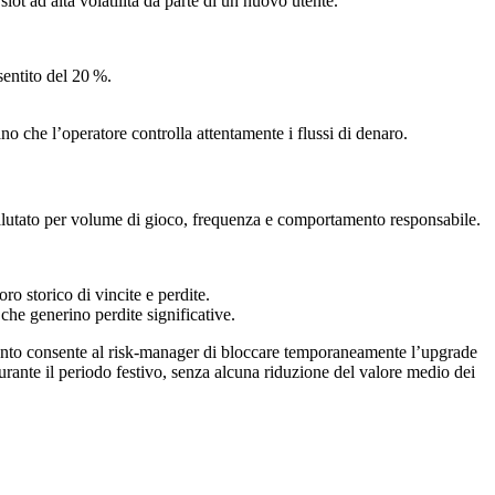
ot ad alta volatilità da parte di un nuovo utente.
sentito del 20 %.
o che l’operatore controlla attentamente i flussi di denaro.
 valutato per volume di gioco, frequenza e comportamento responsabile.
o storico di vincite e perdite.
 che generino perdite significative.
mento consente al risk‑manager di bloccare temporaneamente l’upgrade
durante il periodo festivo, senza alcuna riduzione del valore medio dei