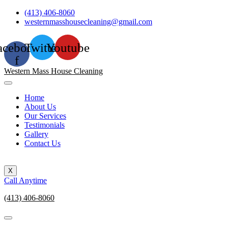
Skip
(413) 406-8060
to
westernmasshousecleaning@gmail.com
content
acebook-
Twitter
Youtube
f
Western Mass House Cleaning
Home
About Us
Our Services
Testimonials
Gallery
Contact Us
X
Call Anytime
(413) 406-8060