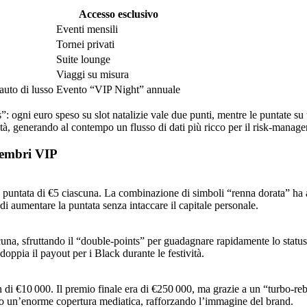
Accesso esclusivo
Eventi mensili
Tornei privati
Suite lounge
Viaggi su misura
uto di lusso
Evento “VIP Night” annuale
”: ogni euro speso su slot natalizie vale due punti, mentre le puntate 
dità, generando al contempo un flusso di dati più ricco per il risk‑manager
 membri VIP
ntata di €5 ciascuna. La combinazione di simboli “renna dorata” ha atti
di aumentare la puntata senza intaccare il capitale personale.
na, sfruttando il “double‑points” per guadagnare rapidamente lo statu
doppia il payout per i Black durante le festività.
 €10 000. Il premio finale era di €250 000, ma grazie a un “turbo‑rebuy
erato un’enorme copertura mediatica, rafforzando l’immagine del brand.