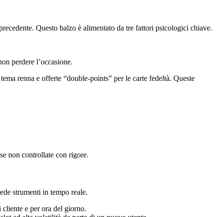
recedente. Questo balzo è alimentato da tre fattori psicologici chiave.
non perdere l’occasione.
ema renna e offerte “double‑points” per le carte fedeltà. Queste
se non controllate con rigore.
iede strumenti in tempo reale.
 cliente e per ora del giorno.