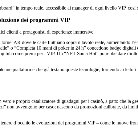
shboard” in tempo reale, accessibile ai manager di ogni livello VIP, cos
evoluzione dei programmi VIP
i clienti a protagonisti di esperienze immersive.
 tornei AR dove le carte fluttuano sopra il tavolo reale, aumentando l’
elle” o “Completa 10 mani di poker in 24 h” concedono badge digitali e pu
ibili come premi per i VIP. Un “NFT Santa Hat” potrebbe dare diritto a 
alcune piattaforme che già testano queste tecnologie, fornendo ai lettori
n vero e proprio catalizzatore di guadagni per i casinò, a patto che la ge
talizi” non avvengono per caso; nascono da promozioni calibrate, da limit
 tenere d’occhio le evoluzioni dei programmi VIP – come le nuove front