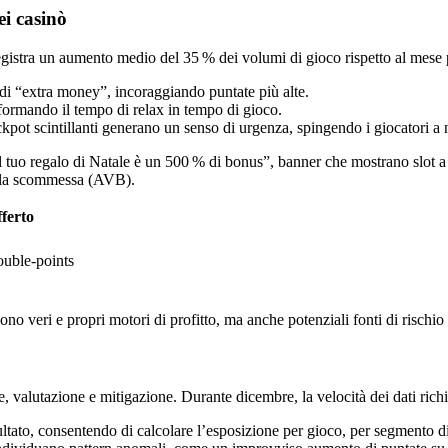
ei casinò
egistra un aumento medio del 35 % dei volumi di gioco rispetto al mese p
e di “extra money”, incoraggiando puntate più alte.
asformando il tempo di relax in tempo di gioco.
t scintillanti generano un senso di urgenza, spingendo i giocatori a 
tuo regalo di Natale è un 500 % di bonus”, banner che mostrano slot a t
della scommessa (AVB).
ferto
ouble‑points
no veri e propri motori di profitto, ma anche potenziali fonti di rischio 
e, valutazione e mitigazione. Durante dicembre, la velocità dei dati rich
ultato, consentendo di calcolare l’esposizione per gioco, per segmento di