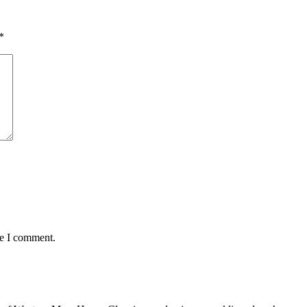
*
me I comment.