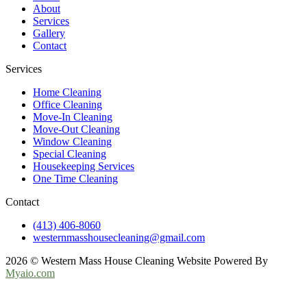
About
Services
Gallery
Contact
Services
Home Cleaning
Office Cleaning
Move-In Cleaning
Move-Out Cleaning
Window Cleaning
Special Cleaning
Housekeeping Services
One Time Cleaning
Contact
(413) 406-8060
westernmasshousecleaning@gmail.com
2026 © Western Mass House Cleaning Website Powered By
Myaio.com