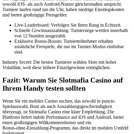
sowohl iOS‑ als auch Android‑Nutzer gleichermaßen anspricht.
Turniere laufen rund um die Uhr, haben niedrige Einstiegskosten
und bieten großzügige Preisgelder.
Live‑Leaderboard: Verfolgen Sie Ihren Rang in Echtzeit.
Schnelle Gewinnauszahlung: Turniersiege werden innerhalb
von 12 Stunden ausgezahlt.
Exklusive Bonus‑Boosts: Turnierteilnehmer erhalten
zusätzliche Freispiele, die nur im Turnier‑Modus einlösbar
sind.
Industry Secret: Die besten Turnierer wählen Slots mit hoher
Volatilität, weil diese höhere Einzelgewinne ermöglichen.
Fazit: Warum Sie Slotmafia Casino auf
Ihrem Handy testen sollten
Wenn Sie ein mobiles Casino suchen, das sowohl in puncto
Spielauswahl, Boni als auch Auszahlungs­geschwindigkeit
überzeugt, ist Slotmafia Casino eine klare Empfehlung. Die
Plattform liefert stabile Performance auf iOS und Android, bietet
einen großzügigen Willkommensbonus und ein
Bonus‑ohne‑Einzahlung‑Programm, das direkt im mobilen Umfeld
funktioniert.