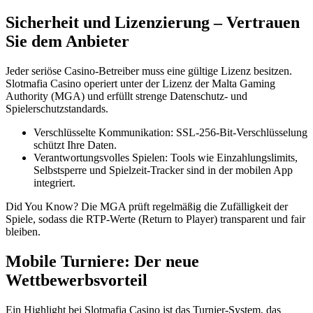
Sicherheit und Lizenzierung – Vertrauen
Sie dem Anbieter
Jeder seriöse Casino‑Betreiber muss eine gültige Lizenz besitzen.
Slotmafia Casino operiert unter der Lizenz der Malta Gaming
Authority (MGA) und erfüllt strenge Datenschutz‑ und
Spielerschutzstandards.
Verschlüsselte Kommunikation: SSL‑256‑Bit‑Verschlüsselung
schützt Ihre Daten.
Verantwortungsvolles Spielen: Tools wie Einzahlungslimits,
Selbstsperre und Spielzeit‑Tracker sind in der mobilen App
integriert.
Did You Know? Die MGA prüft regelmäßig die Zufälligkeit der
Spiele, sodass die RTP‑Werte (Return to Player) transparent und fair
bleiben.
Mobile Turniere: Der neue
Wettbewerbsvorteil
Ein Highlight bei Slotmafia Casino ist das Turnier‑System, das