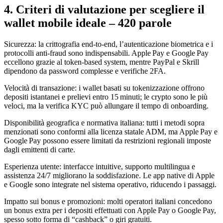
4. Criteri di valutazione per scegliere il
wallet mobile ideale – 420 parole
Sicurezza: la crittografia end‑to‑end, l’autenticazione biometrica e i
protocolli anti‑fraud sono indispensabili. Apple Pay e Google Pay
eccellono grazie al token‑based system, mentre PayPal e Skrill
dipendono da password complesse e verifiche 2FA.
Velocità di transazione: i wallet basati su tokenizzazione offrono
depositi istantanei e prelievi entro 15 minuti; le crypto sono le più
veloci, ma la verifica KYC può allungare il tempo di onboarding.
Disponibilità geografica e normativa italiana: tutti i metodi sopra
menzionati sono conformi alla licenza statale ADM, ma Apple Pay e
Google Pay possono essere limitati da restrizioni regionali imposte
dagli emittenti di carte.
Esperienza utente: interfacce intuitive, supporto multilingua e
assistenza 24/7 migliorano la soddisfazione. Le app native di Apple
e Google sono integrate nel sistema operativo, riducendo i passaggi.
Impatto sui bonus e promozioni: molti operatori italiani concedono
un bonus extra per i depositi effettuati con Apple Pay o Google Pay,
spesso sotto forma di “cashback” o giri gratuiti.