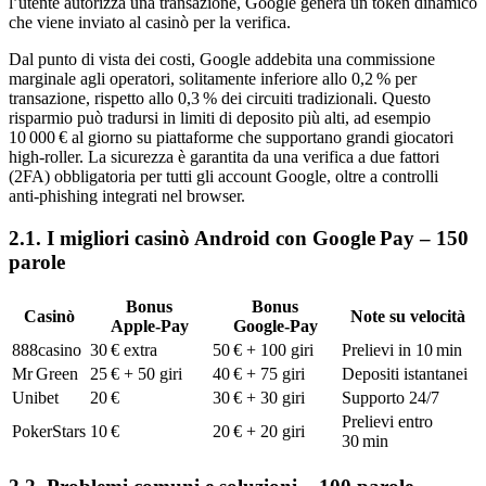
l’utente autorizza una transazione, Google genera un token dinamico
che viene inviato al casinò per la verifica.
Dal punto di vista dei costi, Google addebita una commissione
marginale agli operatori, solitamente inferiore allo 0,2 % per
transazione, rispetto allo 0,3 % dei circuiti tradizionali. Questo
risparmio può tradursi in limiti di deposito più alti, ad esempio
10 000 € al giorno su piattaforme che supportano grandi giocatori
high‑roller. La sicurezza è garantita da una verifica a due fattori
(2FA) obbligatoria per tutti gli account Google, oltre a controlli
anti‑phishing integrati nel browser.
2.1. I migliori casinò Android con Google Pay – 150
parole
Bonus
Bonus
Casinò
Note su velocità
Apple‑Pay
Google‑Pay
888casino
30 € extra
50 € + 100 giri
Prelievi in 10 min
Mr Green
25 € + 50 giri
40 € + 75 giri
Depositi istantanei
Unibet
20 €
30 € + 30 giri
Supporto 24/7
Prelievi entro
PokerStars
10 €
20 € + 20 giri
30 min