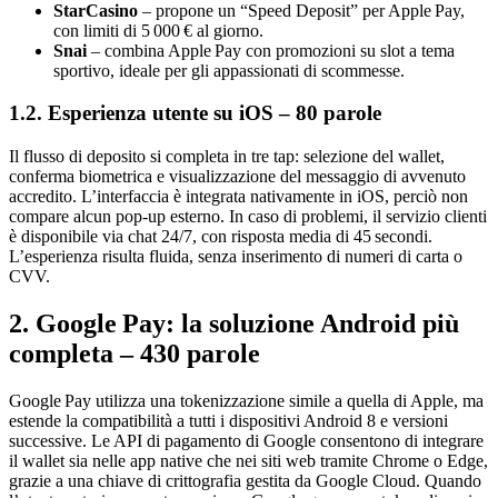
StarCasino
– propone un “Speed Deposit” per Apple Pay,
con limiti di 5 000 € al giorno.
Snai
– combina Apple Pay con promozioni su slot a tema
sportivo, ideale per gli appassionati di scommesse.
1.2. Esperienza utente su iOS – 80 parole
Il flusso di deposito si completa in tre tap: selezione del wallet,
conferma biometrica e visualizzazione del messaggio di avvenuto
accredito. L’interfaccia è integrata nativamente in iOS, perciò non
compare alcun pop‑up esterno. In caso di problemi, il servizio clienti
è disponibile via chat 24/7, con risposta media di 45 secondi.
L’esperienza risulta fluida, senza inserimento di numeri di carta o
CVV.
2. Google Pay: la soluzione Android più
completa – 430 parole
Google Pay utilizza una tokenizzazione simile a quella di Apple, ma
estende la compatibilità a tutti i dispositivi Android 8 e versioni
successive. Le API di pagamento di Google consentono di integrare
il wallet sia nelle app native che nei siti web tramite Chrome o Edge,
grazie a una chiave di crittografia gestita da Google Cloud. Quando