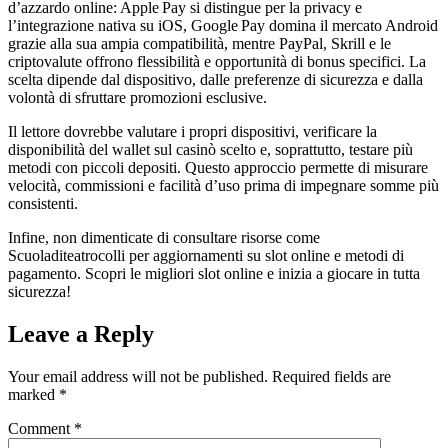
d’azzardo online: Apple Pay si distingue per la privacy e
l’integrazione nativa su iOS, Google Pay domina il mercato Android
grazie alla sua ampia compatibilità, mentre PayPal, Skrill e le
criptovalute offrono flessibilità e opportunità di bonus specifici. La
scelta dipende dal dispositivo, dalle preferenze di sicurezza e dalla
volontà di sfruttare promozioni esclusive.
Il lettore dovrebbe valutare i propri dispositivi, verificare la
disponibilità del wallet sul casinò scelto e, soprattutto, testare più
metodi con piccoli depositi. Questo approccio permette di misurare
velocità, commissioni e facilità d’uso prima di impegnare somme più
consistenti.
Infine, non dimenticate di consultare risorse come
Scuoladiteatrocolli per aggiornamenti su slot online e metodi di
pagamento. Scopri le migliori slot online e inizia a giocare in tutta
sicurezza!
Leave a Reply
Your email address will not be published.
Required fields are
marked
*
Comment
*