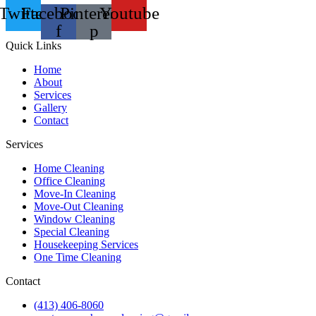
Twitter
Facebook-
Pinterest-
Youtube
f
p
Quick Links
Home
About
Services
Gallery
Contact
Services
Home Cleaning
Office Cleaning
Move-In Cleaning
Move-Out Cleaning
Window Cleaning
Special Cleaning
Housekeeping Services
One Time Cleaning
Contact
(413) 406-8060