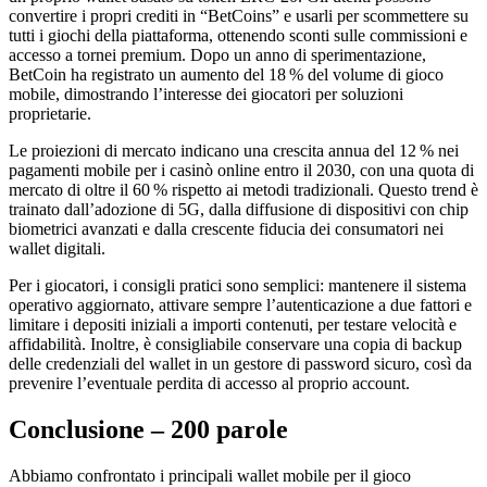
convertire i propri crediti in “BetCoins” e usarli per scommettere su
tutti i giochi della piattaforma, ottenendo sconti sulle commissioni e
accesso a tornei premium. Dopo un anno di sperimentazione,
BetCoin ha registrato un aumento del 18 % del volume di gioco
mobile, dimostrando l’interesse dei giocatori per soluzioni
proprietarie.
Le proiezioni di mercato indicano una crescita annua del 12 % nei
pagamenti mobile per i casinò online entro il 2030, con una quota di
mercato di oltre il 60 % rispetto ai metodi tradizionali. Questo trend è
trainato dall’adozione di 5G, dalla diffusione di dispositivi con chip
biometrici avanzati e dalla crescente fiducia dei consumatori nei
wallet digitali.
Per i giocatori, i consigli pratici sono semplici: mantenere il sistema
operativo aggiornato, attivare sempre l’autenticazione a due fattori e
limitare i depositi iniziali a importi contenuti, per testare velocità e
affidabilità. Inoltre, è consigliabile conservare una copia di backup
delle credenziali del wallet in un gestore di password sicuro, così da
prevenire l’eventuale perdita di accesso al proprio account.
Conclusione – 200 parole
Abbiamo confrontato i principali wallet mobile per il gioco