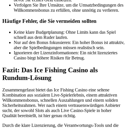
Verfolgen Sie Ihre Umsätze, um die Umsatzbedingungen des
Willkommensbonus zu erfüllen, ohne unnötig zu verlieren.
Häufige Fehler, die Sie vermeiden sollten
Keine klare Budgetplanung: Ohne Limits kann das Spiel
schnell aus dem Ruder laufen.
Nur auf den Bonus fokussieren: Ein hoher Bonus ist attraktiv,
aber die Spielbedingungen müssen realistisch sein.
Ignorieren der Lizenzinformationen: Ein nicht lizenziertes
Casino birgt höhere Risiken für Betrug.
Fazit: Das Ice Fishing Casino als
Rundum‑Lösung
Zusammengefasst bietet das Ice Fishing Casino eine seltene
Kombination aus sozialem Live‑Spielerlebnis, einem attraktiven
Willkommensbonus, schnellen Auszahlungen und einem soliden
Sicherheitsrahmen. Wer nach einem vertrauenswürdigen Anbieter
sucht, der sowohl Slots als auch Live Casino‑Spiele in hoher
Qualität bereitstellt, ist hier genau richtig.
Durch die klare Lizenzierung, die Verantwortungs‑Tools und die