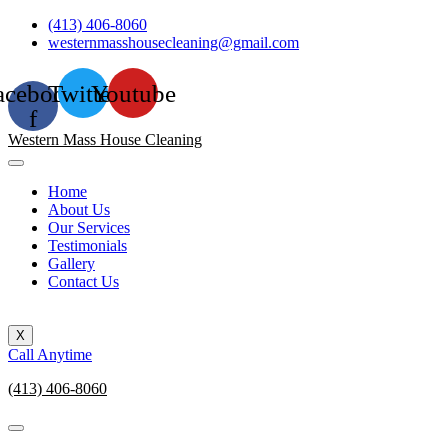
Skip
(413) 406-8060
to
westernmasshousecleaning@gmail.com
content
acebook-
Twitter
Youtube
f
Western Mass House Cleaning
Home
About Us
Our Services
Testimonials
Gallery
Contact Us
X
Call Anytime
(413) 406-8060