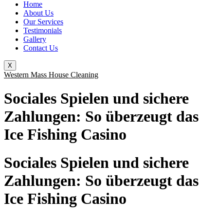
Home
About Us
Our Services
Testimonials
Gallery
Contact Us
X
Western Mass House Cleaning
Sociales Spielen und sichere
Zahlungen: So überzeugt das
Ice Fishing Casino
Sociales Spielen und sichere
Zahlungen: So überzeugt das
Ice Fishing Casino