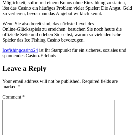
Möglichkeit, sofort mit einem Bonus ohne Einzahlung zu starten,
löst das Casino ein häufiges Problem vieler Spieler: Die Angst, Geld
zu verlieren, bevor man das Angebot wirklich kennt.
Wenn Sie also bereit sind, das nächste Level des
Online‑Glücksspiels zu erreichen, besuchen Sie noch heute die
offizielle Seite und erleben Sie selbst, warum so viele deutsche
Spieler das Ice Fishing Casino bevorzugen.
Icefishingcasino24
ist Ihr Startpunkt für ein sicheres, soziales und
spannendes Casino‑Erlebnis.
Leave a Reply
Your email address will not be published.
Required fields are
marked
*
Comment
*