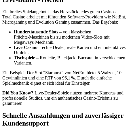
Ein breites Spielangebot ist das Herzstück jedes guten Casinos.
Total Casino arbeitet mit führenden Software‑Providern wie NetEnt,
Microgaming und Evolution Gaming zusammen. Das Ergebnis:
Hunderttausende Slots
– von klassischen
Früchte‑Maschinen bis zu modernen Video‑Slots mit
Megaways‑Mechanik.
Live‑Casino
– echte Dealer, reale Karten und ein interaktives
Umfeld.
Tischspiele
– Roulette, Blackjack, Baccarat in verschiedenen
Varianten.
Ein Beispiel: Der Slot “Starburst” von NetEnt bietet 5 Walzen, 10
Gewinnlinien und eine RTP von 96,1 %. Durch die einfache
Spielmechanik eignet er sich ideal für Einsteiger.
Did You Know?
Live‑Dealer‑Spiele nutzen mehrere Kameras und
professionelle Studios, um ein authentisches Casino‑Erlebnis zu
garantieren.
Schnelle Auszahlungen und zuverlässiger
Kundensupport