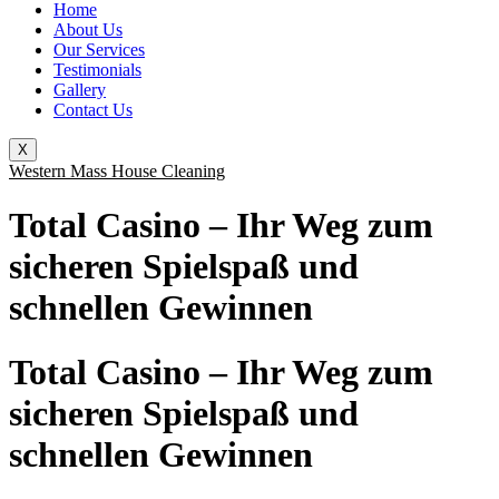
Home
About Us
Our Services
Testimonials
Gallery
Contact Us
X
Western Mass House Cleaning
Total Casino – Ihr Weg zum
sicheren Spielspaß und
schnellen Gewinnen
Total Casino – Ihr Weg zum
sicheren Spielspaß und
schnellen Gewinnen