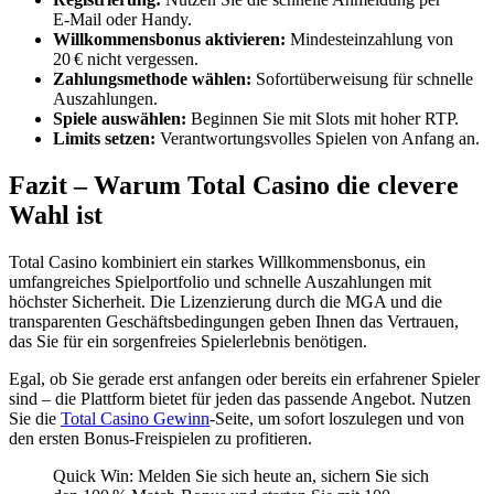
E‑Mail oder Handy.
Willkommensbonus aktivieren:
Mindesteinzahlung von
20 € nicht vergessen.
Zahlungsmethode wählen:
Sofortüberweisung für schnelle
Auszahlungen.
Spiele auswählen:
Beginnen Sie mit Slots mit hoher RTP.
Limits setzen:
Verantwortungsvolles Spielen von Anfang an.
Fazit – Warum Total Casino die clevere
Wahl ist
Total Casino kombiniert ein starkes Willkommensbonus, ein
umfangreiches Spielportfolio und schnelle Auszahlungen mit
höchster Sicherheit. Die Lizenzierung durch die MGA und die
transparenten Geschäftsbedingungen geben Ihnen das Vertrauen,
das Sie für ein sorgenfreies Spielerlebnis benötigen.
Egal, ob Sie gerade erst anfangen oder bereits ein erfahrener Spieler
sind – die Plattform bietet für jeden das passende Angebot. Nutzen
Sie die
Total Casino Gewinn
‑Seite, um sofort loszulegen und von
den ersten Bonus‑Freispielen zu profitieren.
Quick Win: Melden Sie sich heute an, sichern Sie sich