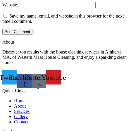
Website
Save my name, email, and website in this browser for the next
time I comment.
About
Discover top results with the house cleaning services in Amherst
MA, of Western Mass House Cleaning, and enjoy a sparkling clean
home.
Twitter
Facebook-
Pinterest-
Youtube
f
p
Quick Links
Home
About
Services
Gallery
Contact