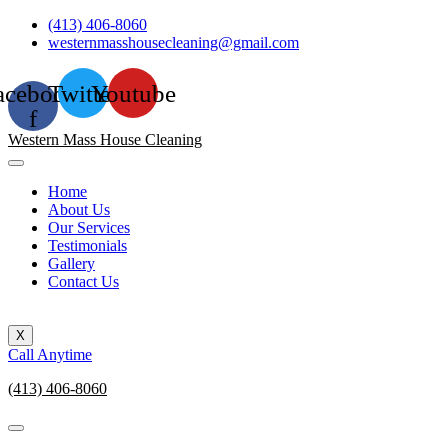
Skip
(413) 406-8060
to
westernmasshousecleaning@gmail.com
content
acebook-
Twitter
Youtube
f
Western Mass House Cleaning
Home
About Us
Our Services
Testimonials
Gallery
Contact Us
X
Call Anytime
(413) 406-8060