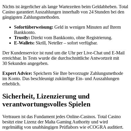
Nichts ist ärgerlicher als lange Wartezeiten beim Geldabheben. Total
Casino garantiert Auszahlungen innerhalb von 24 Stunden bei den
gängigsten Zahlungsmethoden.
Sofortüberweisung:
Geld in wenigen Minuten auf Ihrem
Bankkonto.
Trustly:
Direkt vom Bankkonto, ohne Registrierung.
E‑Wallets:
Skrill, Neteller – sofort verfügbar.
Der Kundenservice ist rund um die Uhr per Live‑Chat und E‑Mail
erreichbar. In Tests wurde die durchschnittliche Antwortzeit mit
30 Sekunden angegeben.
Expert Advice:
Speichern Sie Ihre bevorzugte Zahlungsmethode
im Konto. Das beschleunigt zukünftige Ein- und Auszahlungen
erheblich.
Sicherheit, Lizenzierung und
verantwortungsvolles Spielen
Vertrauen ist das Fundament jedes Online‑Casinos. Total Casino
besitzt eine Lizenz der Malta Gaming Authority und wird
regelmäßig von unabhängigen Prüflabors wie eCOGRA auditiert.