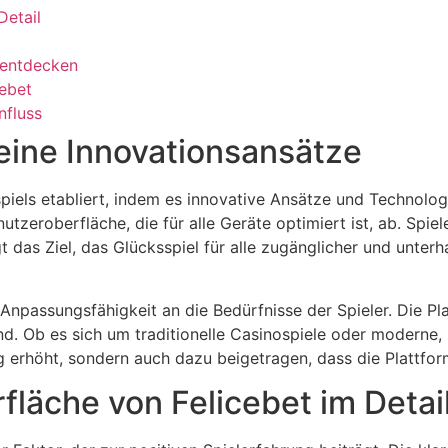
Detail
 entdecken
ebet
nfluss
seine Innovationsansätze
piels etabliert, indem es innovative Ansätze und Technologie
nutzeroberfläche, die für alle Geräte optimiert ist, ab. Sp
t das Ziel, das Glücksspiel für alle zugänglicher und unter
Anpassungsfähigkeit an die Bedürfnisse der Spieler. Die Pl
nd. Ob es sich um traditionelle Casinospiele oder moderne, 
g erhöht, sondern auch dazu beigetragen, dass die Plattfor
fläche von Felicebet im Detai