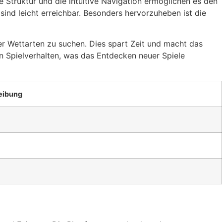
re Struktur und die intuitive Navigation ermöglichen es den
sind leicht erreichbar. Besonders hervorzuheben ist die
der Wettarten zu suchen. Dies spart Zeit und macht das
n Spielverhalten, was das Entdecken neuer Spiele
eibung
.