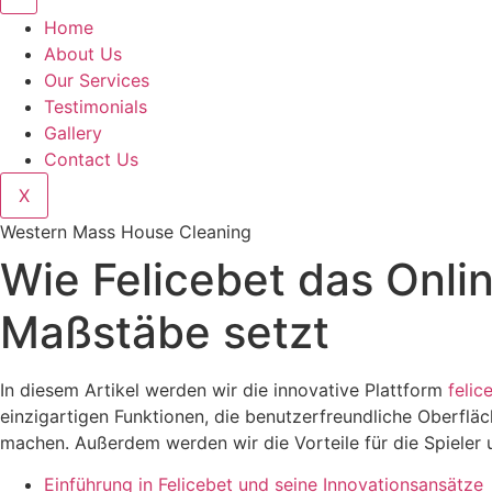
Home
About Us
Our Services
Testimonials
Gallery
Contact Us
X
Western Mass House Cleaning
Wie Felicebet das Onli
Maßstäbe setzt
In diesem Artikel werden wir die innovative Plattform
felic
einzigartigen Funktionen, die benutzerfreundliche Oberflä
machen. Außerdem werden wir die Vorteile für die Spieler u
Einführung in Felicebet und seine Innovationsansätze