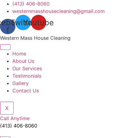
Skip
(413) 406-8060
to
westernmasshousecleaning@gmail.com
content
cebook-
Twitter
Youtube
f
Western Mass House Cleaning
Home
About Us
Our Services
Testimonials
Gallery
Contact Us
X
Call Anytime
(413) 406-8060