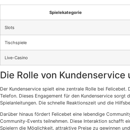
Spielekategorie
Slots
Tischspiele
Live-Casino
Die Rolle von Kundenservice
Der Kundenservice spielt eine zentrale Rolle bei Felicebet.
Telefon. Dieses Engagement für den Kundenservice sorgt daf
Spielanleitungen. Die schnelle Reaktionszeit und die Hilfsb
Darüber hinaus fördert Felicebet eine lebendige Community
Community-Events teilnehmen. Diese Interaktion schafft e
Spielern die Möglichkeit, attraktive Preise zu gewinnen un