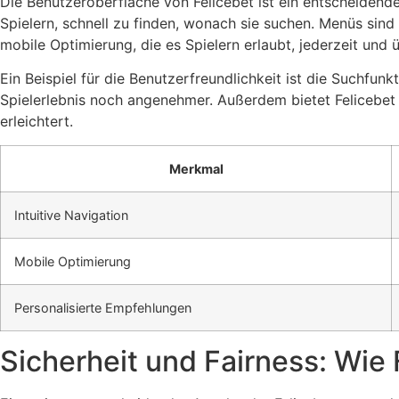
Die Benutzeroberfläche von Felicebet ist ein entscheidender
Spielern, schnell zu finden, wonach sie suchen. Menüs sind 
mobile Optimierung, die es Spielern erlaubt, jederzeit und ü
Ein Beispiel für die Benutzerfreundlichkeit ist die Suchfun
Spielerlebnis noch angenehmer. Außerdem bietet Felicebet
erleichtert.
Merkmal
Intuitive Navigation
Mobile Optimierung
Personalisierte Empfehlungen
Sicherheit und Fairness: Wie 