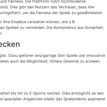
t und Fairness. Die Plattform nutzt hochmoderne
 sind. Dies gibt den Nutzern das Vertrauen, dass ihre
rchgeführt, um die Fairness der Spiele zu gewährleisten.
r ihre Einsätze verwalten können, wie z.B.
es Spielen zu vermeiden. Die Kombination aus Sicherheit,
r.
decken
gibt. Dazu gehören einzigartige Slot-Spiele und innovative
ieten auch die Möglichkeit, höhere Gewinne zu erzielen.
wetten bis hin zu E-Sports reichen. Dies ermöglicht es den
nd speziellen Angeboten bleibt das Spielerlebnis spannend